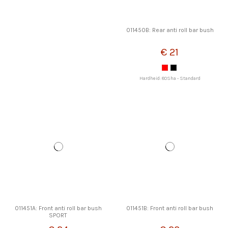
011450B: Rear anti roll bar bush
€ 21
Hardheid: 80Sha - Standard
011451A: Front anti roll bar bush
011451B: Front anti roll bar bush
SPORT