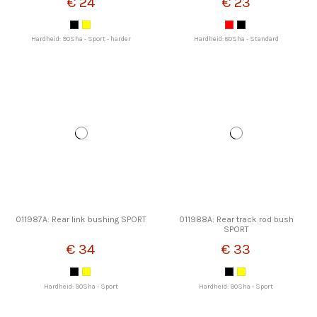
€ 24
€ 23
Hardheid: 90Sha - Sport - harder
Hardheid: 80Sha - Standard
011987A: Rear link bushing SPORT
011988A: Rear track rod bush
SPORT
€ 34
€ 33
Hardheid: 90Sha - Sport
Hardheid: 90Sha - Sport