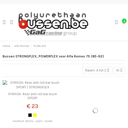
0
Home
Alfa Romeo
75 (85-92)
Bussen STRONGFLEX, POWERFLEX voor Alfa Romeo 75 (85-92)
Naam: A tot Z
10
011450A: Rear anti roll bar bush
SPORT
€ 23
Hardheid: 90Sha - Sport - harder