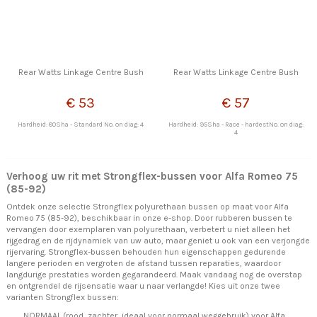
Rear Watts Linkage Centre Bush
Rear Watts Linkage Centre Bush
€ 53
€ 57
Hardheid: 80Sha - Standard No. on diag: 4
Hardheid: 95Sha - Race - hardestNo. on diag:
4
Verhoog uw rit met Strongflex-bussen voor Alfa Romeo 75
(85-92)
Ontdek onze selectie Strongflex polyurethaan bussen op maat voor Alfa
Romeo 75 (85-92), beschikbaar in onze e-shop. Door rubberen bussen te
vervangen door exemplaren van polyurethaan, verbetert u niet alleen het
rijgedrag en de rijdynamiek van uw auto, maar geniet u ook van een verjongde
rijervaring. Strongflex-bussen behouden hun eigenschappen gedurende
langere perioden en vergroten de afstand tussen reparaties, waardoor
langdurige prestaties worden gegarandeerd. Maak vandaag nog de overstap
en ontgrendel de rijsensatie waar u naar verlangde! Kies uit onze twee
varianten Strongflex bussen:
NORMAAL (rood, zachter, ideaal voor normaal weggebruik) voor Alfa