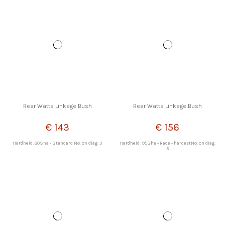
Rear Watts Linkage Bush
Rear Watts Linkage Bush
€ 143
€ 156
Hardheid: 80Sha - Standard No. on diag: 3
Hardheid: 95Sha - Race - hardestNo. on diag:
3