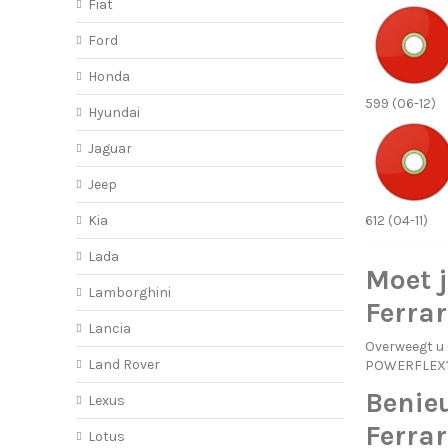
Fiat
Ford
Honda
599 (06-12)
Hyundai
Jaguar
Jeep
Kia
612 (04-11)
Lada
Moet j
Lamborghini
Ferrar
Lancia
Overweegt u
Land Rover
POWERFLEX?
Benie
Lexus
Ferrar
Lotus