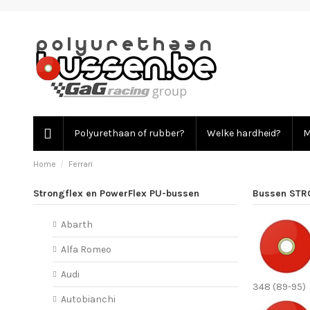
Polyurethaan of rubber?
Welke hardheid?
M
Home
Ferrari
Strongflex en PowerFlex PU-bussen
Bussen STR
Abarth
Alfa Romeo
Audi
348 (89-95)
Autobianchi