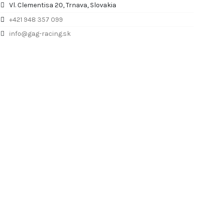
Vl. Clementisa 20, Trnava, Slovakia
+421 948 357 099
info@gag-racing.sk