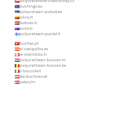
polyuretanove-silentbloky.cz
bushings.eu
poluuretaan-puksid.ee
ivoriu.lt
bukses.lv
puse.si
polyuretaani-puslat.fi
buchas.pt
el-casquillos.es
le-silentbloc.fr
polyurethaan-bussen.nl
polyurethaan-bussen.be
il-boccole.it
die-buchsen.at
seleni.hr