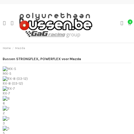
0
Home
Mazda
Bussen STRONGFLEX, POWERFLEX voor Mazda
MX-5
RX-8 (03-12)
RX-7
6
2
3
5