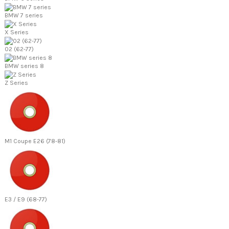
BMW 7 series
X Series
02 (62-77)
BMW series 8
Z Series
M1 Coupe E26 (78-81)
E3 / E9 (68-77)