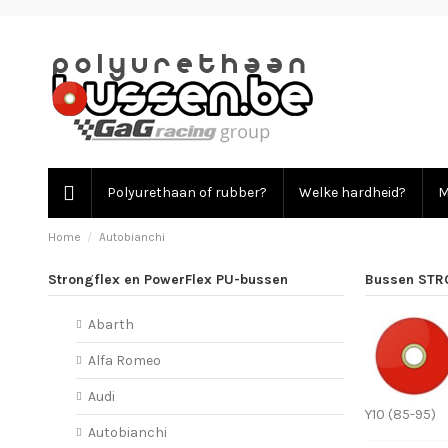
Polyurethaan of rubber?
Welke hardheid?
M
Home
Autobianchi
Strongflex en PowerFlex PU-bussen
Bussen STR
Abarth
Alfa Romeo
Audi
Y10 (85-95)
Autobianchi