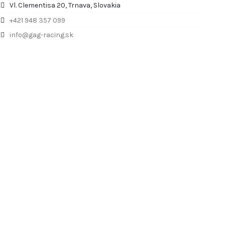
Vl. Clementisa 20, Trnava, Slovakia
+421 948 357 099
info@gag-racing.sk