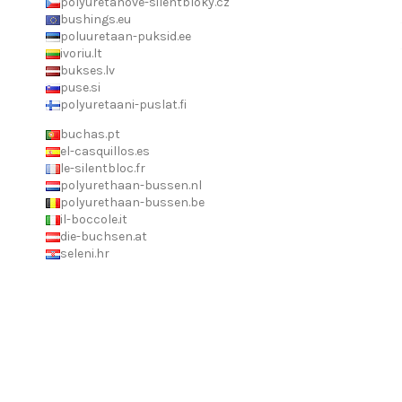
polyuretanove-silentbloky.cz
bushings.eu
poluuretaan-puksid.ee
ivoriu.lt
bukses.lv
puse.si
polyuretaani-puslat.fi
buchas.pt
el-casquillos.es
le-silentbloc.fr
polyurethaan-bussen.nl
polyurethaan-bussen.be
il-boccole.it
die-buchsen.at
seleni.hr