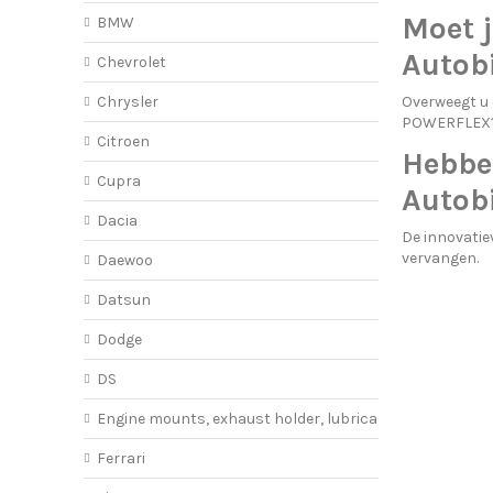
Moet j
BMW
Autob
Chevrolet
Chrysler
Overweegt u
POWERFLEX?
Citroen
Hebbe
Cupra
Autob
Dacia
De innovati
vervangen.
Daewoo
Datsun
Dodge
DS
Engine mounts, exhaust holder, lubricant
Ferrari