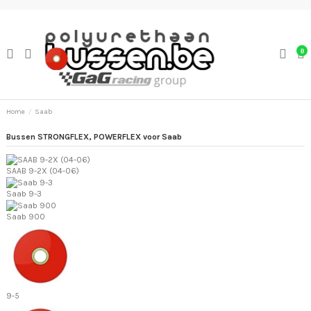
0
Home
Saab
Bussen STRONGFLEX, POWERFLEX voor Saab
SAAB 9-2X (04-06)
Saab 9-3
Saab 900
9-5