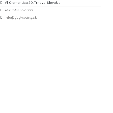
Vl. Clementisa 20, Trnava, Slovakia
+421 948 357 099
info@gag-racing.sk