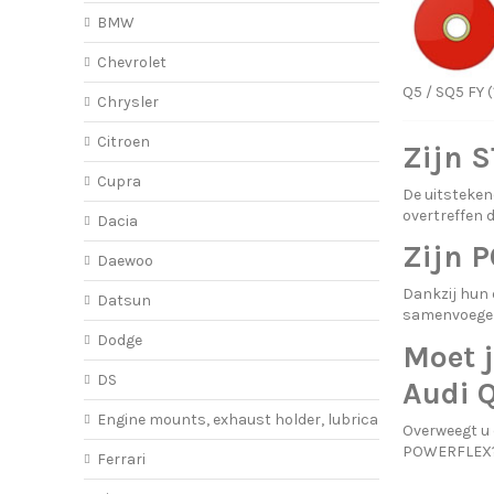
BMW
Chevrolet
Q5 / SQ5 FY (
Chrysler
Citroen
Zijn 
Cupra
De uitsteken
overtreffen 
Dacia
Zijn 
Daewoo
Dankzij hun
Datsun
samenvoegen
Dodge
Moet j
DS
Audi 
Engine mounts, exhaust holder, lubricant
Overweegt u
POWERFLEX?
Ferrari