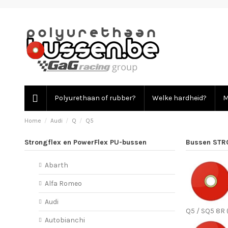
Polyurethaan of rubber?
Welke hardheid?
M
Home
Audi
Q
Q5
Strongflex en PowerFlex PU-bussen
Bussen STR
Abarth
Alfa Romeo
Audi
Q5 / SQ5 8R 
Autobianchi