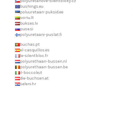
polyuretanove-silentbloky.cz
bushings.eu
poluuretaan-puksid.ee
ivoriu.lt
bukses.lv
puse.si
polyuretaani-puslat.fi
buchas.pt
el-casquillos.es
le-silentbloc.fr
polyurethaan-bussen.nl
polyurethaan-bussen.be
il-boccole.it
die-buchsen.at
seleni.hr