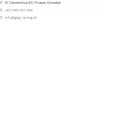
Vl. Clementisa 20, Trnava, Slovakia
+421 948 357 099
info@gag-racing.sk