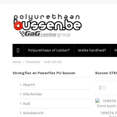
Polyurethaan of rubber?
Welke hardheid?
M
Home
Chevrolet
Volt I (10-15)
Strongflex en PowerFlex PU-bussen
Bussen STRO
Abarth
Alfa Romeo
Audi
131957A: 
Autobianchi