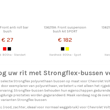
Front anti roll bar
136219A: Front suspension
1362
bush
bush kit SPORT
€ 27
€ 182
d: 80Sha - Standart
Hardheid: 90Sha - Sport
Har
g uw rit met Strongflex-bussen voo
selectie Strongflex polyurethaan bussen op maat voor Chevrolet Volt
 door exemplaren van polyurethaan, verbetert u niet alleen het rijged
jervaring. Strongflex-bussen behouden hun eigenschappen gedurende 
gdurige prestaties worden gegarandeerd. Maak vandaag nog de overst
e varianten Strongflex bussen:
(rood, zachter, ideaal voor normaal weggebruik) voor Chevrolet Volt I