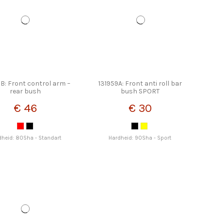
B: Front control arm –
131959A: Front anti roll bar
rear bush
bush SPORT
€ 46
€ 30
dheid: 80Sha - Standart
Hardheid: 90Sha - Sport