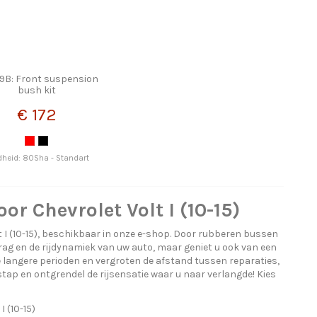
19B: Front suspension
bush kit
€ 172
dheid: 80Sha - Standart
r Chevrolet Volt I (10-15)
 I (10-15), beschikbaar in onze e-shop. Door rubberen bussen
rag en de rijdynamiek van uw auto, maar geniet u ook van een
langere perioden en vergroten de afstand tussen reparaties,
ap en ontgrendel de rijsensatie waar u naar verlangde! Kies
 (10-15)