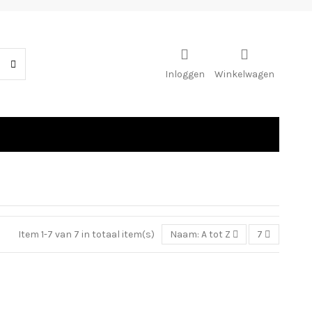
Inloggen
Winkelwagen
Item 1-7 van 7 in totaal item(s)
Naam: A tot Z
7