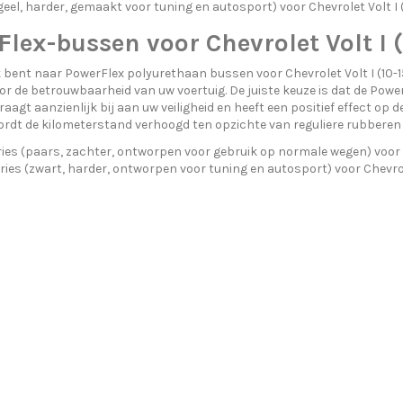
eel, harder, gemaakt voor tuning en autosport) voor Chevrolet Volt I (
lex-bussen voor Chevrolet Volt I (
 bent naar PowerFlex polyurethaan bussen voor Chevrolet Volt I (10-15)
or de betrouwbaarheid van uw voertuig. De juiste keuze is dat de Pow
aagt aanzienlijk bij aan uw veiligheid en heeft een positief effect op d
rdt de kilometerstand verhoogd ten opzichte van reguliere rubberen 
ies (paars, zachter, ontworpen voor gebruik op normale wegen) voor Ch
ries (zwart, harder, ontworpen voor tuning en autosport) voor Chevrole