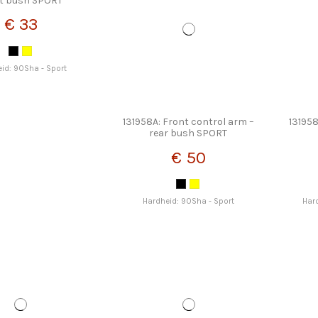
nt bush SPORT
€ 33
id: 90Sha - Sport
131958A: Front control arm –
131958
rear bush SPORT
€ 50
Hardheid: 90Sha - Sport
Har