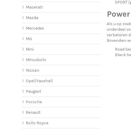
SPORT (g
Maserati
PowerF
Mazda
Als u op zoek
Mercedes
onderdeel vo
verbeteren dr
MG
Bovendien wo
Mini
Road Ser
Black Se
Mitsubishi
Nissan
Opel/Vauxhall
Peugeot
Porsche
Renault
Rolls-Royce