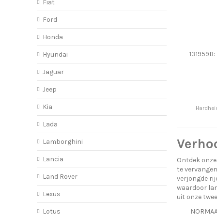
Fiat
Ford
Honda
131959B: 
Hyundai
Jaguar
Jeep
Kia
Hardhei
Lada
Verhoo
Lamborghini
Lancia
Ontdek onze 
te vervangen
Land Rover
verjongde ri
waardoor lan
Lexus
uit onze twe
NORMAAL 
Lotus