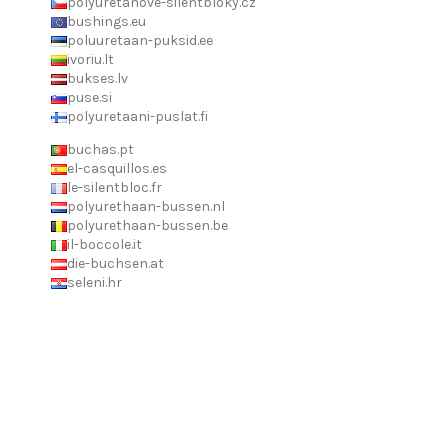
polyuretanove-silentbloky.cz
bushings.eu
poluuretaan-puksid.ee
ivoriu.lt
bukses.lv
puse.si
polyuretaani-puslat.fi
buchas.pt
el-casquillos.es
le-silentbloc.fr
polyurethaan-bussen.nl
polyurethaan-bussen.be
il-boccole.it
die-buchsen.at
seleni.hr