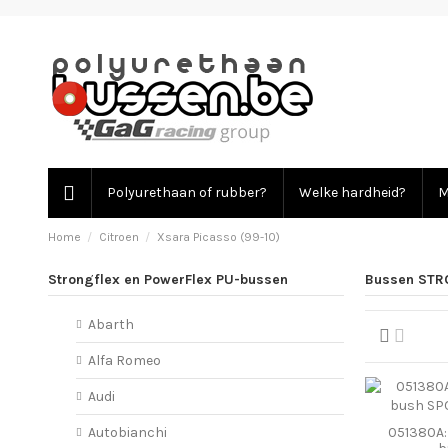
Polyurethaan of rubber?
Welke hardheid?
M
Home
Citroen
Xsara Picasso (99-10)
Strongflex en PowerFlex PU-bussen
Bussen STRO
Abarth
Alfa Romeo
Audi
051380A: 
Autobianchi