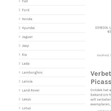
Fiat
Ford
Honda
051831A: 
Hyundai
6
Jaguar
Jeep
Kia
Hardheid: 
Lada
Verbet
Lamborghini
Picass
Lancia
Ontdek het a
Land Rover
bekend om hu
Lexus
wilt verbete
exemplaren, e
Lotus