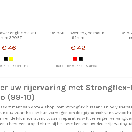
Lower engine mount
051831B: Lower engine mount
05183
5mm SPORT
65mm
m
€ 46
€ 42
90Sha - Sport - harder
Hardheid: 80Sha - Standard
Ha
er uw rijervaring met Strongflex
o (99-10)
ssortiment van onze e-shop, met Strongflex-bussen van polyurethaa
n duurzaamheid en hun vermogen om de rijdynamiek van uw voertuig aa
ren en de kilometerstand tussen reparaties wilt verlengen, vervang
n u bent een stap dichter bij het bereiken van uw ideale rijervaring. 