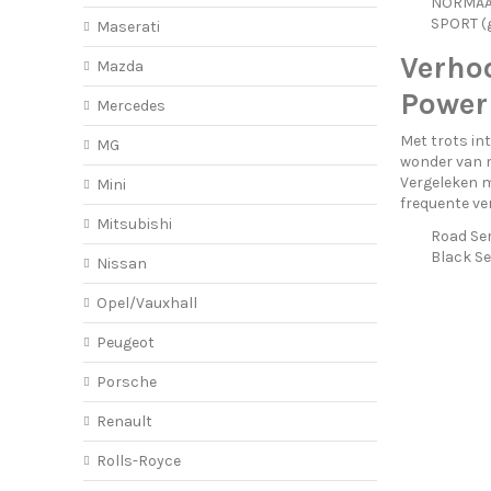
NORMAAL 
SPORT (g
Maserati
Verhoo
Mazda
PowerF
Mercedes
Met trots in
MG
wonder van m
Vergeleken m
Mini
frequente ve
Mitsubishi
Road Ser
Black Se
Nissan
Opel/Vauxhall
Peugeot
Porsche
Renault
Rolls-Royce