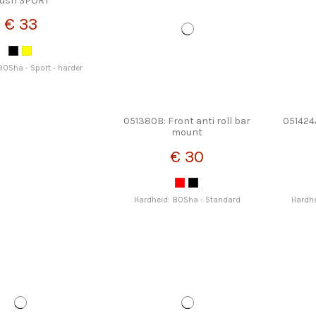
ush SPORT
€ 33
90Sha - Sport - harder
051380B: Front anti roll bar
051424
mount
€ 30
Hardheid: 80Sha - Standard
Hardhe