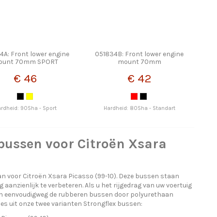
4A: Front lower engine
051834B: Front lower engine
ount 70mm SPORT
mount 70mm
€ 46
€ 42
rdheid: 90Sha - Sport
Hardheid: 80Sha - Standart
-bussen voor Citroën Xsara
n voor Citroën Xsara Picasso (99-10). Deze bussen staan
nzienlijk te verbeteren. Als u het rijgedrag van uw voertuig
 dan eenvoudigweg de rubberen bussen door polyurethaan
Kies uit onze twee varianten Strongflex bussen: