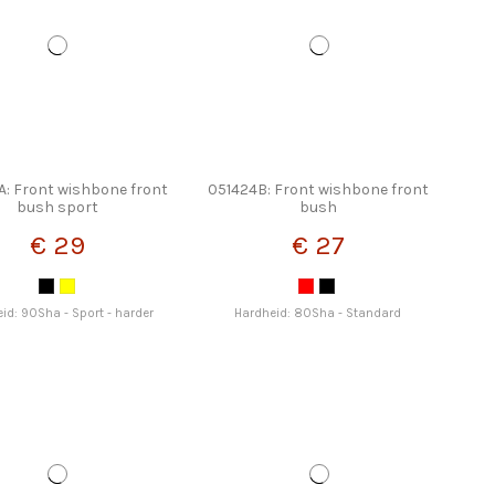
A: Front wishbone front
051424B: Front wishbone front
bush sport
bush
€ 29
€ 27
id: 90Sha - Sport - harder
Hardheid: 80Sha - Standard