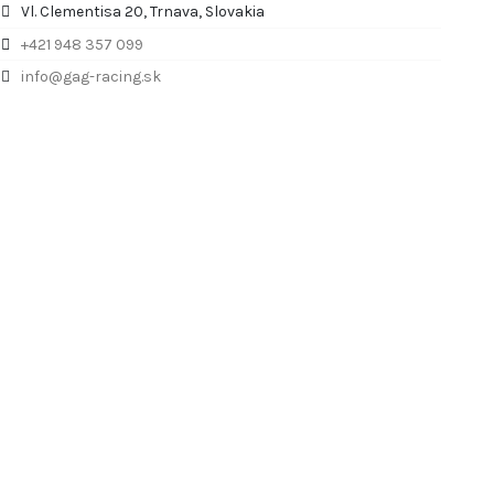
Vl. Clementisa 20, Trnava, Slovakia
+421 948 357 099
info@gag-racing.sk