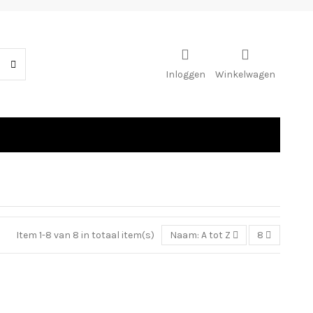
Inloggen
Winkelwagen
Item 1-8 van 8 in totaal item(s)
Naam: A tot Z
8