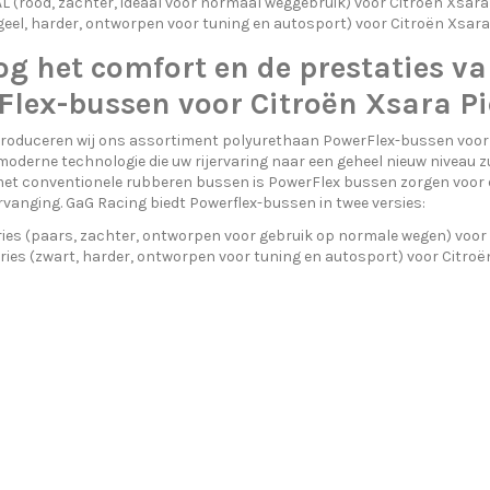
(rood, zachter, ideaal voor normaal weggebruik) voor Citroën Xsara
eel, harder, ontworpen voor tuning en autosport) voor Citroën Xsara
g het comfort en de prestaties va
lex-bussen voor Citroën Xsara Pi
troduceren wij ons assortiment polyurethaan PowerFlex-bussen voor 
oderne technologie die uw rijervaring naar een geheel nieuw niveau z
et conventionele rubberen bussen is PowerFlex bussen zorgen voor 
rvanging. GaG Racing biedt Powerflex-bussen in twee versies:
ies (paars, zachter, ontworpen voor gebruik op normale wegen) voor 
ries (zwart, harder, ontworpen voor tuning en autosport) voor Citroë