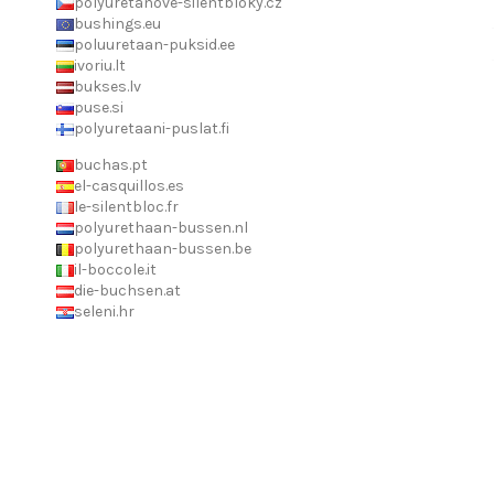
polyuretanove-silentbloky.cz
bushings.eu
poluuretaan-puksid.ee
ivoriu.lt
bukses.lv
puse.si
polyuretaani-puslat.fi
buchas.pt
el-casquillos.es
le-silentbloc.fr
polyurethaan-bussen.nl
polyurethaan-bussen.be
il-boccole.it
die-buchsen.at
seleni.hr