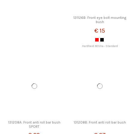
131126B: Front eye bolt mounting
bush
€ 15
Hardheid: 80Sha - Standard
131208A: Front anti roll bar bush
131208B: Front anti roll bar bush
SPORT