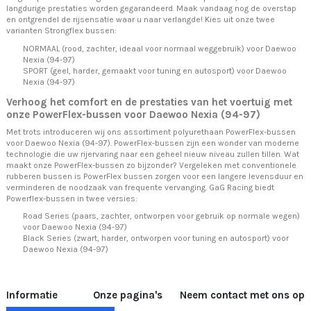
langdurige prestaties worden gegarandeerd. Maak vandaag nog de overstap
en ontgrendel de rijsensatie waar u naar verlangde! Kies uit onze twee
varianten Strongflex bussen:
NORMAAL (rood, zachter, ideaal voor normaal weggebruik) voor Daewoo
Nexia (94-97)
SPORT (geel, harder, gemaakt voor tuning en autosport) voor Daewoo
Nexia (94-97)
Verhoog het comfort en de prestaties van het voertuig met
onze PowerFlex-bussen voor Daewoo Nexia (94-97)
Met trots introduceren wij ons assortiment polyurethaan PowerFlex-bussen
voor Daewoo Nexia (94-97). PowerFlex-bussen zijn een wonder van moderne
technologie die uw rijervaring naar een geheel nieuw niveau zullen tillen. Wat
maakt onze PowerFlex-bussen zo bijzonder? Vergeleken met conventionele
rubberen bussen is PowerFlex bussen zorgen voor een langere levensduur en
verminderen de noodzaak van frequente vervanging. GaG Racing biedt
Powerflex-bussen in twee versies:
Road Series (paars, zachter, ontworpen voor gebruik op normale wegen)
voor Daewoo Nexia (94-97)
Black Series (zwart, harder, ontworpen voor tuning en autosport) voor
Daewoo Nexia (94-97)
Informatie
Onze pagina's
Neem contact met ons op