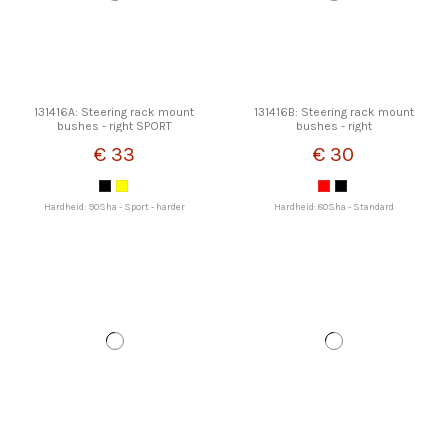
131416A: Steering rack mount
131416B: Steering rack mount
bushes - right SPORT
bushes - right
€ 33
€ 30
Hardheid: 90Sha - Sport - harder
Hardheid: 80Sha - Standard