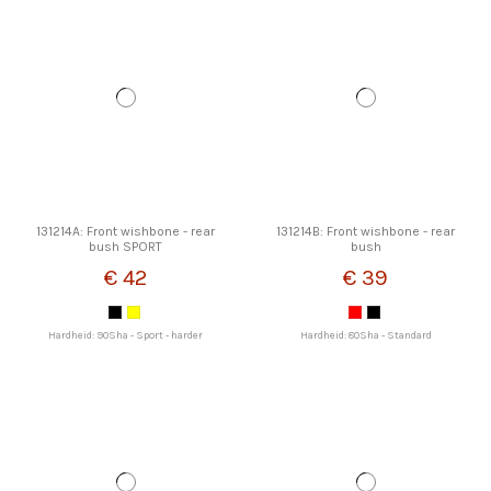
131214A: Front wishbone - rear
131214B: Front wishbone - rear
bush SPORT
bush
€ 42
€ 39
Hardheid: 90Sha - Sport - harder
Hardheid: 80Sha - Standard