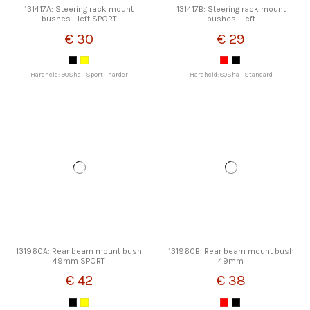
131417A: Steering rack mount
131417B: Steering rack mount
bushes - left SPORT
bushes - left
€ 30
€ 29
Hardheid: 90Sha - Sport - harder
Hardheid: 80Sha - Standard
131960A: Rear beam mount bush
131960B: Rear beam mount bush
49mm SPORT
49mm
€ 42
€ 38