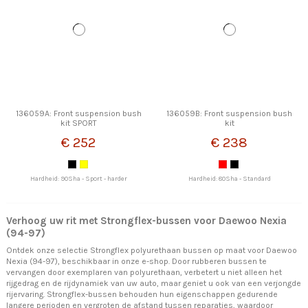
136059A: Front suspension bush
136059B: Front suspension bush
kit SPORT
kit
€ 252
€ 238
Hardheid: 90Sha - Sport - harder
Hardheid: 80Sha - Standard
Verhoog uw rit met Strongflex-bussen voor Daewoo Nexia
(94-97)
Ontdek onze selectie Strongflex polyurethaan bussen op maat voor Daewoo
Nexia (94-97), beschikbaar in onze e-shop. Door rubberen bussen te
vervangen door exemplaren van polyurethaan, verbetert u niet alleen het
rijgedrag en de rijdynamiek van uw auto, maar geniet u ook van een verjongde
rijervaring. Strongflex-bussen behouden hun eigenschappen gedurende
langere perioden en vergroten de afstand tussen reparaties, waardoor