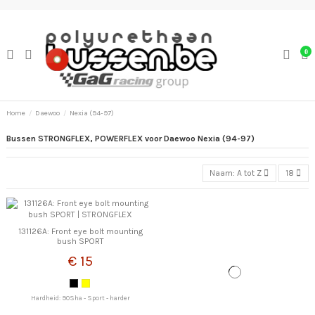
0
Home
Daewoo
Nexia (94-97)
Bussen STRONGFLEX, POWERFLEX voor Daewoo Nexia (94-97)
Naam: A tot Z
18
131126A: Front eye bolt mounting
bush SPORT
€ 15
Hardheid: 90Sha - Sport - harder