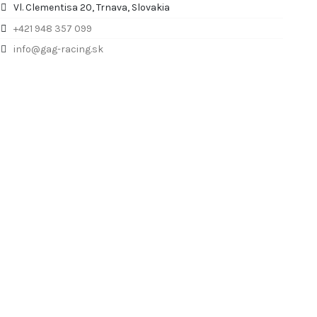
Vl. Clementisa 20, Trnava, Slovakia
+421 948 357 099
info@gag-racing.sk