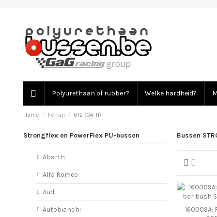
Polyurethaan of rubber?
Welke hardheid?
M
Home
Ferrari
612 (04-11)
Strongflex en PowerFlex PU-bussen
Bussen STRO
Abarth
Alfa Romeo
Audi
160009A: F
Autobianchi