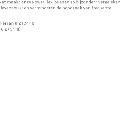
n. Wat maakt onze PowerFlex-bussen zo bijzonder? Vergeleken
 levensduur en verminderen de noodzaak van frequente
rrari 612 (04-11)
612 (04-11)