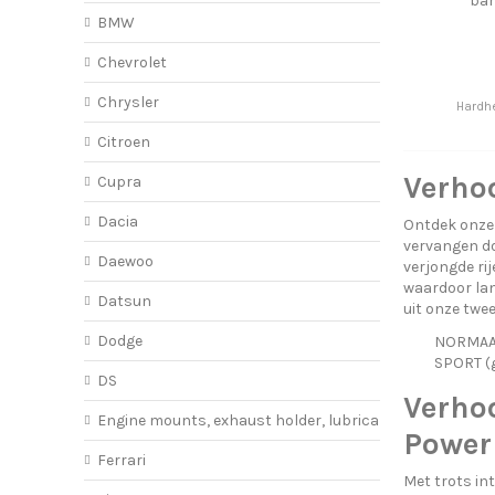
bar
BMW
Chevrolet
Chrysler
Hardhe
Citroen
Verhoo
Cupra
Dacia
Ontdek onze 
vervangen do
Daewoo
verjongde ri
waardoor lan
Datsun
uit onze twe
Dodge
NORMAAL 
SPORT (g
DS
Verhoo
Engine mounts, exhaust holder, lubricant
PowerF
Ferrari
Met trots in