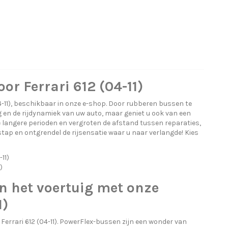
or Ferrari 612 (04-11)
-11), beschikbaar in onze e-shop. Door rubberen bussen te
g en de rijdynamiek van uw auto, maar geniet u ook van een
langere perioden en vergroten de afstand tussen reparaties,
ap en ontgrendel de rijsensatie waar u naar verlangde! Kies
11)
)
n het voertuig met onze
1)
errari 612 (04-11). PowerFlex-bussen zijn een wonder van