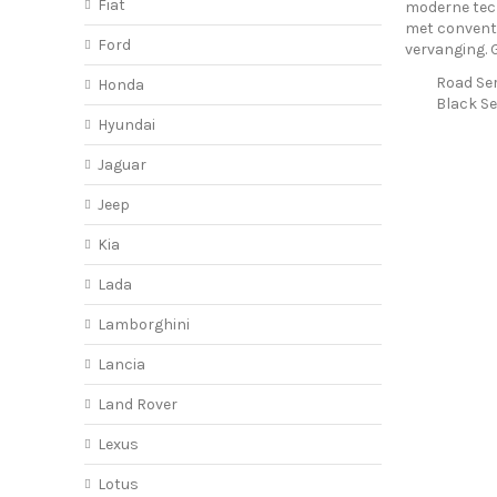
Fiat
moderne tech
met conventi
Ford
vervanging. 
Road Ser
Honda
Black Se
Hyundai
Jaguar
Jeep
Kia
Lada
Lamborghini
Lancia
Land Rover
Lexus
Lotus