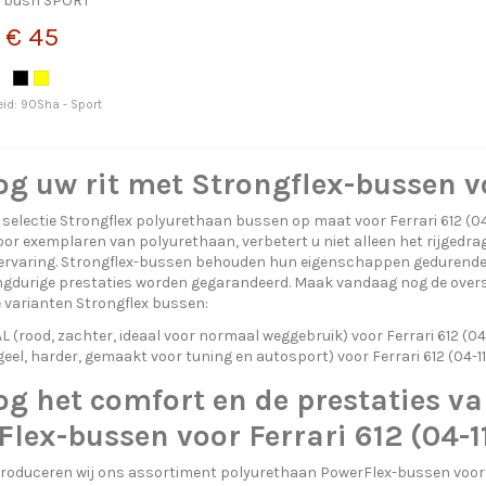
 bush SPORT
€ 45
id: 90Sha - Sport
g uw rit met Strongflex-bussen vo
selectie Strongflex polyurethaan bussen op maat voor Ferrari 612 (04
or exemplaren van polyurethaan, verbetert u niet alleen het rijgedra
jervaring. Strongflex-bussen behouden hun eigenschappen gedurende 
gdurige prestaties worden gegarandeerd. Maak vandaag nog de overst
e varianten Strongflex bussen:
(rood, zachter, ideaal voor normaal weggebruik) voor Ferrari 612 (04-
eel, harder, gemaakt voor tuning en autosport) voor Ferrari 612 (04-11
g het comfort en de prestaties va
lex-bussen voor Ferrari 612 (04-1
troduceren wij ons assortiment polyurethaan PowerFlex-bussen voor F