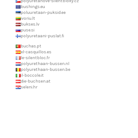
polyuretanove-silentbloky.cz
bushings.eu
poluuretaan-puksid.ee
ivoriu.lt
bukses.lv
puse.si
polyuretaani-puslat.fi
buchas.pt
el-casquillos.es
le-silentbloc.fr
polyurethaan-bussen.nl
polyurethaan-bussen.be
il-boccole.it
die-buchsen.at
seleni.hr