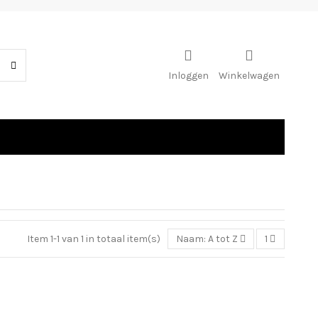
Inloggen
Winkelwagen
Item 1-1 van 1 in totaal item(s)
Naam: A tot Z
1