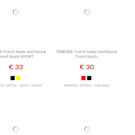
A: Front lower wishbone
011808B: Front lower wishbone
front bush SPORT
front bush
€ 33
€ 30
id: 90Sha - Sport - harder
Hardheid: 80Sha - Standard