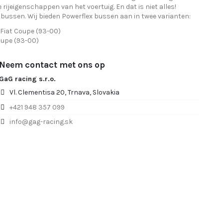
e rijeigenschappen van het voertuig. En dat is niet alles!
bussen. Wij bieden Powerflex bussen aan in twee varianten:
 Fiat Coupe (93-00)
oupe (93-00)
Neem contact met ons op
GaG racing s.r.o.
Vl. Clementisa 20, Trnava, Slovakia
+421 948 357 099
info@gag-racing.sk