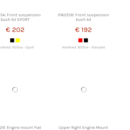
5A: Front suspension
016255B: Front suspension
bush kit SPORT
bush kit
€ 202
€ 192
rdheid: 90Sha - Sport
Hardheid: 80Sha - Standart
2B: Engine mount Fiat
Upper Right Engine Mount