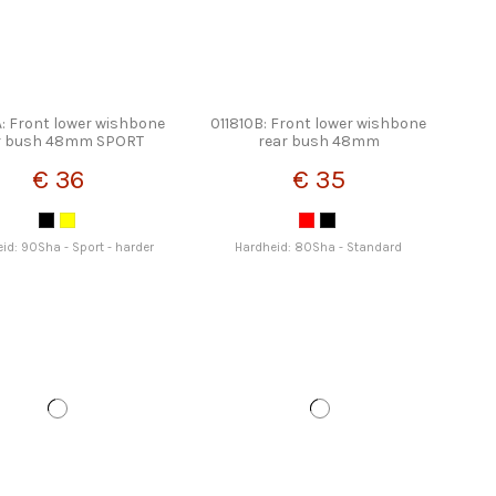
A: Front lower wishbone
011810B: Front lower wishbone
r bush 48mm SPORT
rear bush 48mm
€ 36
€ 35
id: 90Sha - Sport - harder
Hardheid: 80Sha - Standard