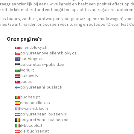
aagt aanzienlijk bij aan uw veiligheid en heeft een positief effect op d
rdt de kilometerstand verhoogd ten opzichte van reguliere rubberen 
ies (paars, zachter, ontworpen voor gebruik op normale wegen) voor
ries (zwart, harder, ontworpen voor tuning en autosport) voor Fiat C
Onze pagina's
silentbloky.sk
polyuretanove-silentbloky.cz
bushings.eu
poluuretaan-puksid.ee
ivoriu.lt
bukses.lv
puse.si
polyuretaani-puslat.fi
buchas.pt
el-casquillos.es
le-silentbloc.fr
polyurethaan-bussen.nl
polyurethaan-bussen.be
il-boccole.it
die-buchsen.at