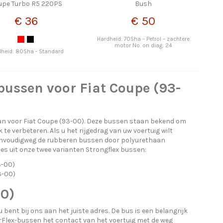
upe Turbo R5 220PS
Bush
€ 36
€ 50
Hardheid: 70Sha – Petrol – zachtere
motor No. on diag: 24
dheid: 80Sha - Standard
bussen voor Fiat Coupe (93-
an voor Fiat Coupe (93-00). Deze bussen staan bekend om
 verbeteren. Als u het rijgedrag van uw voertuig wilt
eenvoudigweg de rubberen bussen door polyurethaan
Kies uit onze twee varianten Strongflex bussen:
3-00)
3-00)
00)
bent bij ons aan het juiste adres. De bus is een belangrijk
erFlex-bussen het contact van het voertuig met de weg