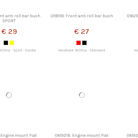
ont anti roll bar bush
011811B: Front anti roll bar bush
01625
SPORT
€ 29
€ 27
90Sha - Sport - harder
Hardheid: 80Sha - Standard
Ha
 Engine mount Fiat
061921B: Engine mount Fiat
06192