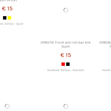
ush SPORT
€ 15
id: 90Sha - Sport
011807B: Front anti roll bar link
011808
bush
€ 15
Hardheid: 80Sha - Standart
Hardhe