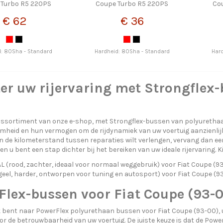
 Turbo R5 220PS
Coupe Turbo R5 220PS
Co
€ 62
€ 36
d: 80Sha - Standard
Hardheid: 80Sha - Standard
Har
er uw rijervaring met Strongflex-
ssortiment van onze e-shop, met Strongflex-bussen van polyuretha
heid en hun vermogen om de rijdynamiek van uw voertuig aanzienlijk te
n de kilometerstand tussen reparaties wilt verlengen, vervang dan 
n u bent een stap dichter bij het bereiken van uw ideale rijervaring. 
(rood, zachter, ideaal voor normaal weggebruik) voor Fiat Coupe (9
eel, harder, ontworpen voor tuning en autosport) voor Fiat Coupe (9
Flex-bussen voor Fiat Coupe (93-
k bent naar PowerFlex polyurethaan bussen voor Fiat Coupe (93-00), u 
or de betrouwbaarheid van uw voertuig. De juiste keuze is dat de Pow