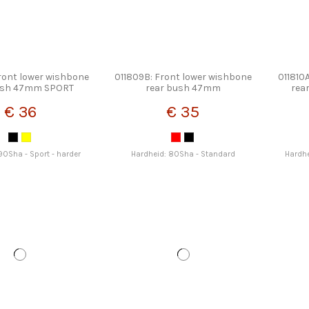
ront lower wishbone
011809B: Front lower wishbone
011810
ush 47mm SPORT
rear bush 47mm
rea
€ 36
€ 35
90Sha - Sport - harder
Hardheid: 80Sha - Standard
Hardhe