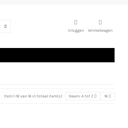
Inloggen
Winkelwagen
Item 1-16 van 16 in totaal item(s)
Naam: A tot Z
16