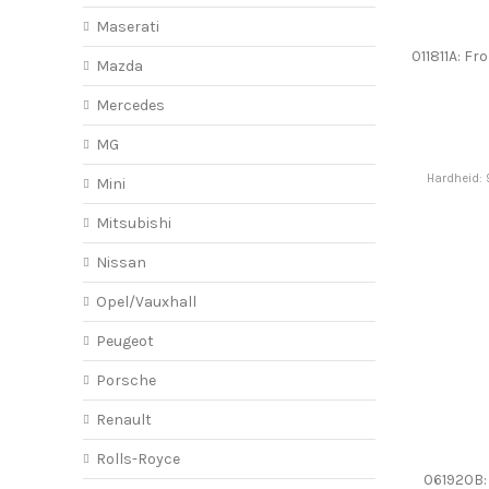
Maserati
011811A: Fr
Mazda
Mercedes
MG
Hardheid: 
Mini
Mitsubishi
Nissan
Opel/Vauxhall
Peugeot
Porsche
Renault
Rolls-Royce
061920B: