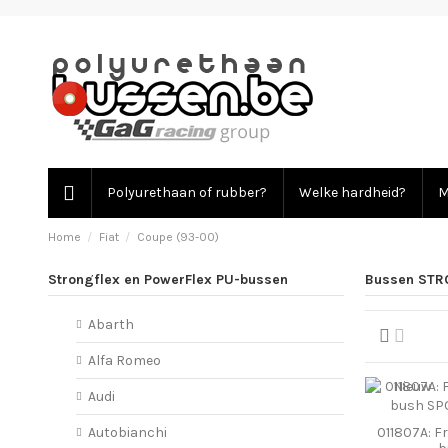
Polyurethaan of rubber?
Welke hardheid?
M
Home
Fiat
Coupe (93-00)
Strongflex en PowerFlex PU-bussen
Bussen STR
Abarth
Alfa Romeo
Nieuw
Audi
011807A: Fr
Autobianchi