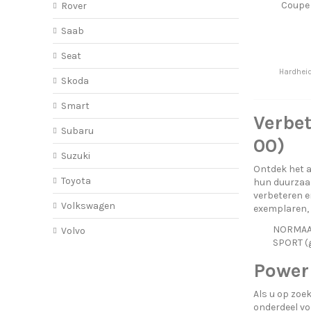
Coupe
Rover
Saab
Seat
Hardhei
Skoda
Smart
Verbet
Subaru
00)
Suzuki
Ontdek het a
Toyota
hun duurzaam
verbeteren e
Volkswagen
exemplaren, e
NORMAAL 
Volvo
SPORT (g
Power
Als u op zoe
onderdeel vo