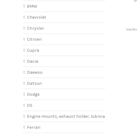
b
BMW
Chevrolet
Chrysler
Hardhe
Citroen
Cupra
Dacia
Daewoo
Datsun
Dodge
DS
Engine mounts, exhaust holder, lubricant
Ferrari