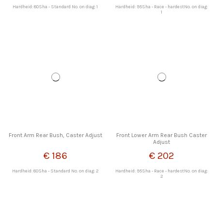
Hardheid: 80Sha - Standard No. on diag: 1
Hardheid: 95Sha - Race - hardestNo. on diag:
1
Front Arm Rear Bush, Caster Adjust
Front Lower Arm Rear Bush Caster
Adjust
€ 186
€ 202
Hardheid: 80Sha - Standard No. on diag: 2
Hardheid: 95Sha - Race - hardestNo. on diag:
2