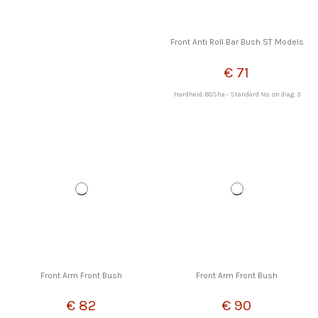
Front Anti Roll Bar Bush ST Models
€ 71
Hardheid: 80Sha - Standard No. on diag: 3
Front Arm Front Bush
Front Arm Front Bush
€ 82
€ 90