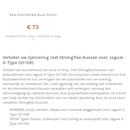
Rear Anti Roll Bar Bush 22mm
€ 73
Hardheid: 95Sha - Race - hardestNo. on diag:
5
Verbeter uw rijervaring met Strongflex-bussen voor Jaguar
X-Type (01-09)
Ontdek het assortiment van onze e-shop, met Strongflex-bussen van
polyurethaan voor Jaguar X-Type (01-09). Deze bussen staan bekend om hun
duurzaamheid en hun vermogen om de rijdynamiek van uw voertuig
aanzienlijk te verbeteren. Als u het rijgedrag van uw voertuig wilt verbeteren
en de kilometerstand tussen reparaties wilt verlengen, vervang dan
eenvoudigweg de rubberen bussen door polyurethaan exemplaren, en u bent
een stap dichter bij het bereiken van uw ideale rijervaring. Kies uit onze twee
varianten Strongflex bussen:
NORMAAL (rood, zachter, ideaal voor normaal weggebruik) voor Jaguar X-
Type (01-09)
SPORT (geel, harder, ontworpen voor tuning en autosport) voor Jaguar X-
Type (01-09)