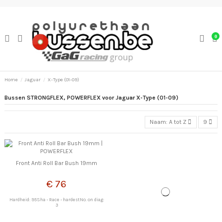
0
Home
Jaguar
X-Type (01-09)
Bussen STRONGFLEX, POWERFLEX voor Jaguar X-Type (01-09)
Naam: A tot Z
9
Front Anti Roll Bar Bush 19mm
€ 76
Hardheid: 95Sha - Race - hardestNo. on diag:
3