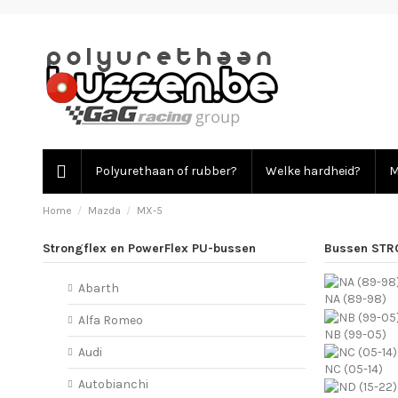
Polyurethaan of rubber?
Welke hardheid?
M
Home
Mazda
MX-5
Strongflex en PowerFlex PU-bussen
Bussen STR
Abarth
NA (89-98)
Alfa Romeo
NB (99-05)
Audi
NC (05-14)
Autobianchi