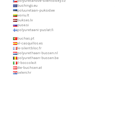
polyuretanove-silentbloky.cz
bushings.eu
poluuretaan-puksid.ee
ivoriu.lt
bukses.lv
puse.si
polyuretaani-puslat.fi
buchas.pt
el-casquillos.es
le-silentbloc.fr
polyurethaan-bussen.nl
polyurethaan-bussen.be
il-boccole.it
die-buchsen.at
seleni.hr