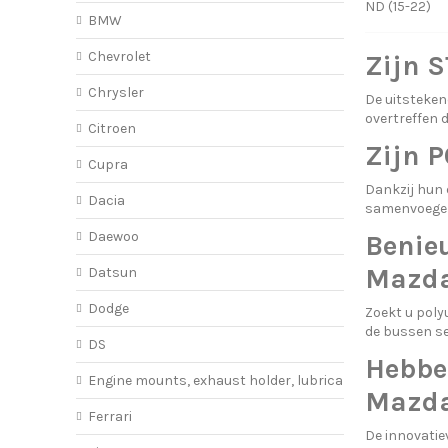
ND (15-22)
BMW
Chevrolet
Zijn 
Chrysler
De uitsteken
overtreffen 
Citroen
Zijn 
Cupra
Dankzij hun
Dacia
samenvoegen
Daewoo
Benie
Mazda
Datsun
Dodge
Zoekt u poly
de bussen se
DS
Hebbe
Engine mounts, exhaust holder, lubricant
Mazda
Ferrari
De innovati