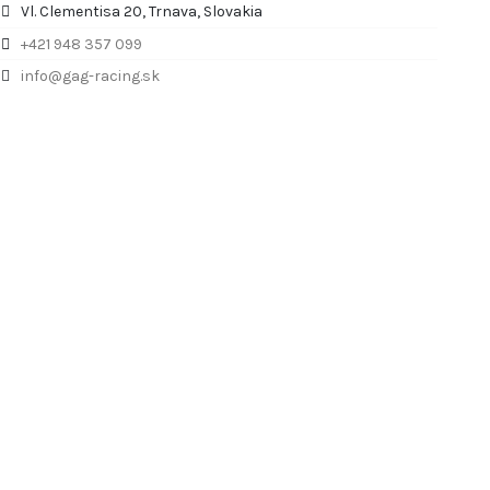
Vl. Clementisa 20, Trnava, Slovakia
+421 948 357 099
info@gag-racing.sk