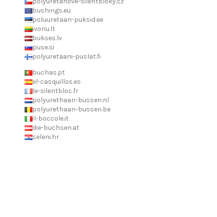
polyuretanove-silentbloky.cz
bushings.eu
poluuretaan-puksid.ee
ivoriu.lt
bukses.lv
puse.si
polyuretaani-puslat.fi
buchas.pt
el-casquillos.es
le-silentbloc.fr
polyurethaan-bussen.nl
polyurethaan-bussen.be
il-boccole.it
die-buchsen.at
seleni.hr