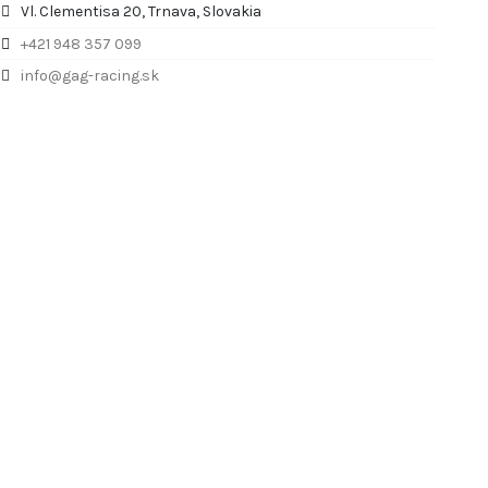
Vl. Clementisa 20, Trnava, Slovakia
+421 948 357 099
info@gag-racing.sk