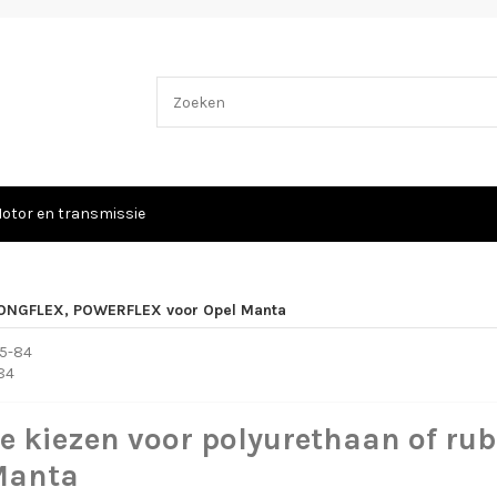
otor en transmissie
ONGFLEX, POWERFLEX voor Opel Manta
84
je kiezen voor polyurethaan of ru
Manta