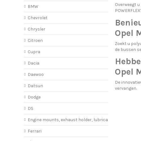
Overweegt u
BMW
POWERFLEX?
Chevrolet
Benie
Chrysler
Opel 
Citroen
Zoekt u poly
de bussen se
Cupra
Hebbe
Dacia
Opel 
Daewoo
De innovati
Datsun
vervangen.
Dodge
DS
Engine mounts, exhaust holder, lubricant
Ferrari