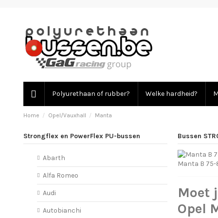
Polyurethaan of rubber?
Welke hardheid?
M
Home
Opel/Vauxhall
Manta
Strongflex en PowerFlex PU-bussen
Bussen STR
Abarth
Manta B 75-
Alfa Romeo
Moet 
Audi
Opel 
Autobianchi