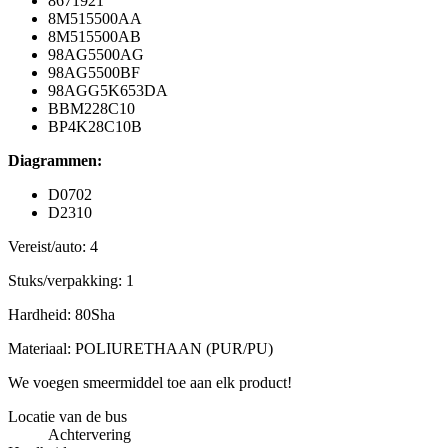
8671921
8M515500AA
8M515500AB
98AG5500AG
98AG5500BF
98AGG5K653DA
BBM228C10
BP4K28C10B
Diagrammen:
D0702
D2310
Vereist/auto: 4
Stuks/verpakking: 1
Hardheid: 80Sha
Materiaal: POLIURETHAAN (PUR/PU)
We voegen smeermiddel toe aan elk product!
Locatie van de bus
Achtervering