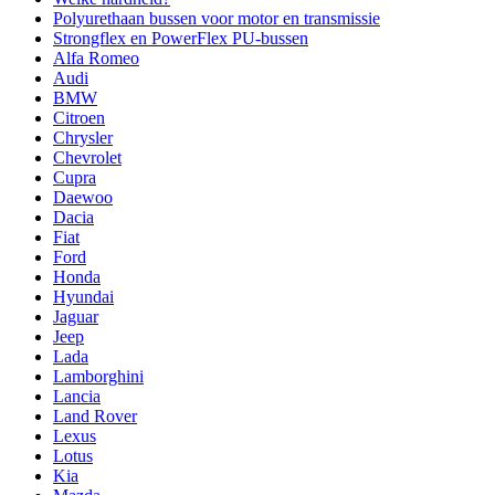
Polyurethaan bussen voor motor en transmissie
Strongflex en PowerFlex PU-bussen
Alfa Romeo
Audi
BMW
Citroen
Chrysler
Chevrolet
Cupra
Daewoo
Dacia
Fiat
Ford
Honda
Hyundai
Jaguar
Jeep
Lada
Lamborghini
Lancia
Land Rover
Lexus
Lotus
Kia