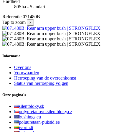
Hardheid
80Sha - Standart
Referentie
071480B
Tap to zoom
×
Informatie
Over ons
Voorwaarden
Herroeping van de overeenkomst
Status van herroeping volgen
Onze pagina's
silentbloky.sk
polyuretanove-silentbloky.cz
bushings.eu
poluuretaan-puksid.ee
ivoriu.lt