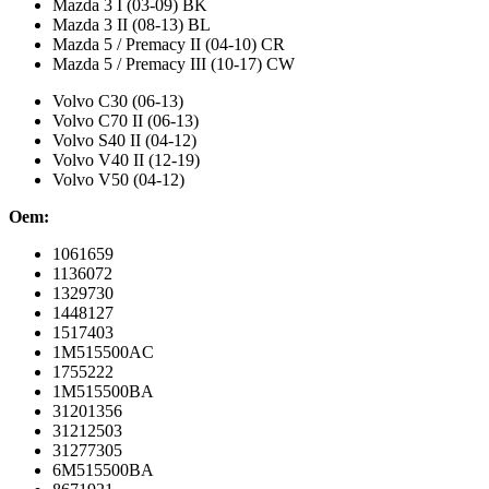
Mazda 3 I (03-09) BK
Mazda 3 II (08-13) BL
Mazda 5 / Premacy II (04-10) CR
Mazda 5 / Premacy III (10-17) CW
Volvo C30 (06-13)
Volvo C70 II (06-13)
Volvo S40 II (04-12)
Volvo V40 II (12-19)
Volvo V50 (04-12)
Oem:
1061659
1136072
1329730
1448127
1517403
1M515500AC
1755222
1M515500BA
31201356
31212503
31277305
6M515500BA