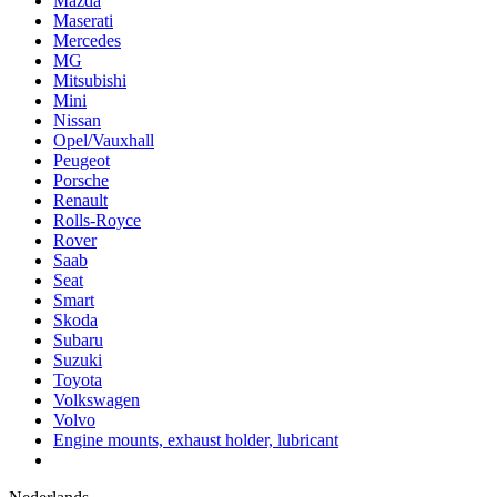
Mazda
Maserati
Mercedes
MG
Mitsubishi
Mini
Nissan
Opel/Vauxhall
Peugeot
Porsche
Renault
Rolls-Royce
Rover
Saab
Seat
Smart
Skoda
Subaru
Suzuki
Toyota
Volkswagen
Volvo
Engine mounts, exhaust holder, lubricant