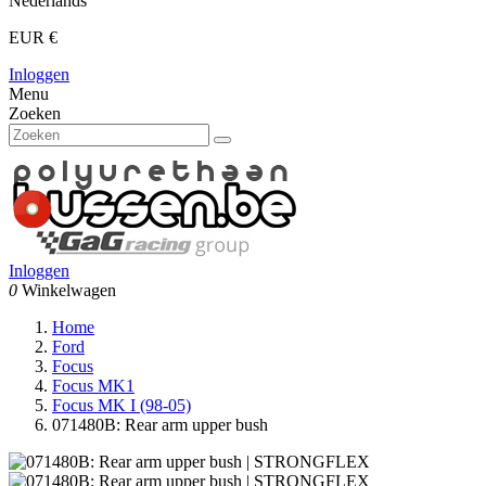
Nederlands
EUR €
Inloggen
Menu
Zoeken
Inloggen
0
Winkelwagen
Home
Ford
Focus
Focus MK1
Focus MK I (98-05)
071480B: Rear arm upper bush