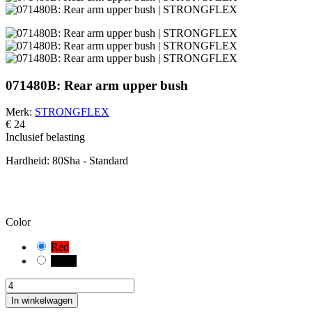
071480B: Rear arm upper bush
Merk:
STRONGFLEX
€ 24
Inclusief belasting
Hardheid:
80Sha - Standard
PAS OP!
Je hebt een standaardcombinatie geselecteerd. Controleer en meet
zorgvuldig de geschikte variant van de bus voor uw voertuig.
Color
Red
Black
In winkelwagen