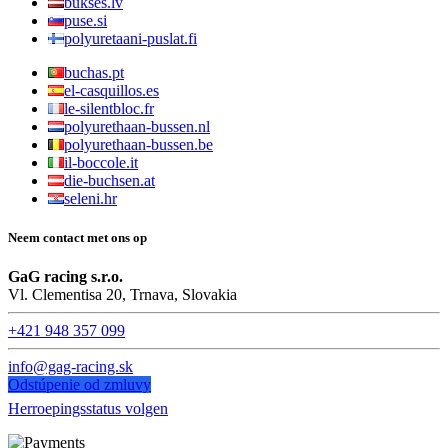
bukses.lv
puse.si
polyuretaani-puslat.fi
buchas.pt
el-casquillos.es
le-silentbloc.fr
polyurethaan-bussen.nl
polyurethaan-bussen.be
il-boccole.it
die-buchsen.at
seleni.hr
Neem contact met ons op
GaG racing s.r.o.
Vl. Clementisa 20, Trnava, Slovakia
+421 948 357 099
info@gag-racing.sk
Odstúpenie od zmluvy
Herroepingsstatus volgen