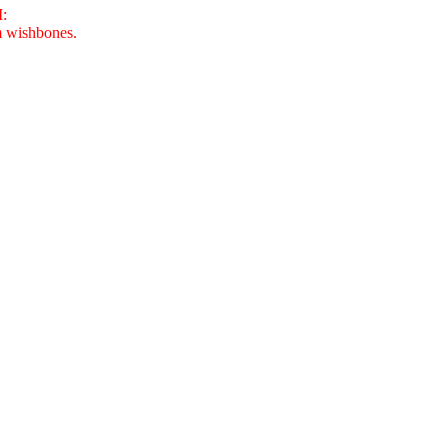
I:
m wishbones.