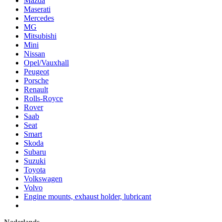
Mazda
Maserati
Mercedes
MG
Mitsubishi
Mini
Nissan
Opel/Vauxhall
Peugeot
Porsche
Renault
Rolls-Royce
Rover
Saab
Seat
Smart
Skoda
Subaru
Suzuki
Toyota
Volkswagen
Volvo
Engine mounts, exhaust holder, lubricant