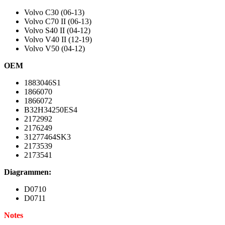
Volvo C30 (06-13)
Volvo C70 II (06-13)
Volvo S40 II (04-12)
Volvo V40 II (12-19)
Volvo V50 (04-12)
OEM
1883046S1
1866070
1866072
B32H34250ES4
2172992
2176249
31277464SK3
2173539
2173541
Diagrammen:
D0710
D0711
Notes