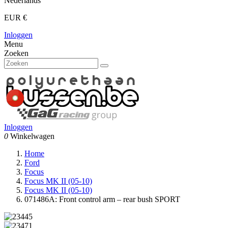
Nederlands
EUR €
Inloggen
Menu
Zoeken
Inloggen
0
Winkelwagen
Home
Ford
Focus
Focus MK II (05-10)
Focus MK II (05-10)
071486A: Front control arm – rear bush SPORT