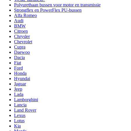
Polyurethaan bussen voor motor en transmissie
Strongflex en PowerFlex PU-bussen
Alfa Romeo
Audi
BMW
Citroen
Chrysler
Chevrolet
Cupra
Daewoo
Dacia
Fiat
Ford
Honda
Hyundai
Jaguar
Jeep
Lada
Lamborghini
Lancia
Land Rover
Lexus
Lotus
Kia