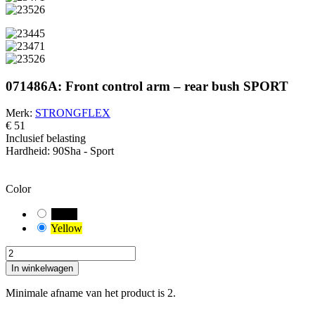
071486A: Front control arm – rear bush SPORT
Merk:
STRONGFLEX
€ 51
Inclusief belasting
Hardheid:
90Sha - Sport
PAS OP!
Je hebt een standaardcombinatie geselecteerd. Controleer en meet zor
Color
Black
Yellow
In winkelwagen
Minimale afname van het product is 2.