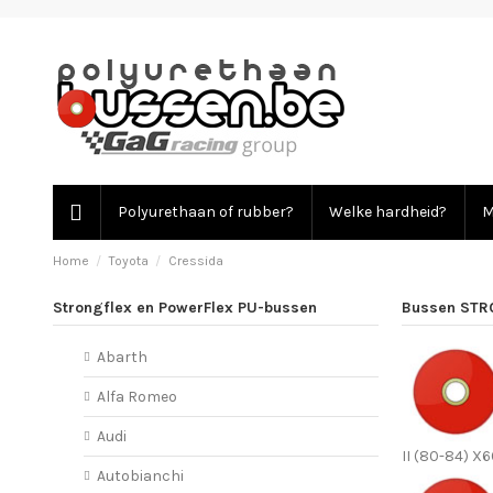
Polyurethaan of rubber?
Welke hardheid?
M
Home
Toyota
Cressida
Strongflex en PowerFlex PU-bussen
Bussen STR
Abarth
Alfa Romeo
Audi
II (80-84) X
Autobianchi