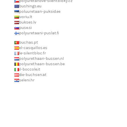
polyuretanove-silentbloky.cz
bushings.eu
poluuretaan-puksid.ee
ivoriu.lt
bukses.lv
puse.si
polyuretaani-puslat.fi
buchas.pt
el-casquillos.es
le-silentbloc.fr
polyurethaan-bussen.nl
polyurethaan-bussen.be
il-boccole.it
die-buchsen.at
seleni.hr