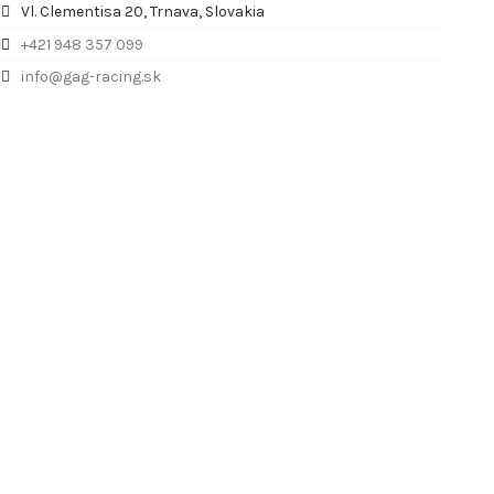
Vl. Clementisa 20, Trnava, Slovakia
+421 948 357 099
info@gag-racing.sk