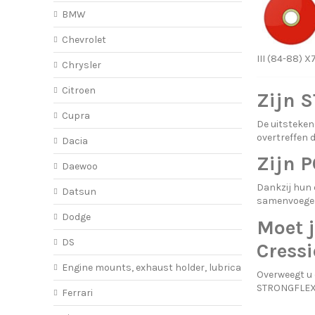
BMW
Chevrolet
III (84-88) X
Chrysler
Citroen
Zijn 
Cupra
De uitsteken
overtreffen 
Dacia
Zijn 
Daewoo
Dankzij hun
Datsun
samenvoegen
Dodge
Moet j
DS
Cressi
Engine mounts, exhaust holder, lubricant
Overweegt u
STRONGFLEX
Ferrari