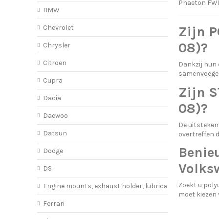
Phaeton FW
BMW
Chevrolet
Zijn 
08)?
Chrysler
Citroen
Dankzij hun
samenvoegen
Cupra
Zijn 
Dacia
08)?
Daewoo
De uitsteken
Datsun
overtreffen 
Benie
Dodge
Volks
DS
Zoekt u poly
Engine mounts, exhaust holder, lubricant
moet kiezen
Ferrari