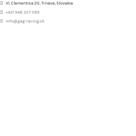
Vl. Clementisa 20, Trnava, Slovakia
+421 948 357 099
info@gag-racing.sk