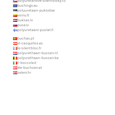
polyuretanove-silentbloky.cz
bushings.eu
poluuretaan-puksid.ee
ivoriu.lt
bukses.lv
puse.si
polyuretaani-puslat.fi
buchas.pt
el-casquillos.es
le-silentbloc.fr
polyurethaan-bussen.nl
polyurethaan-bussen.be
il-boccole.it
die-buchsen.at
seleni.hr