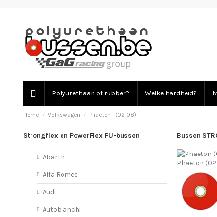
Polyurethaan of rubber?
Welke hardheid?
M
Home
Volkswagen
Phaeton I (02-08)
Strongflex en PowerFlex PU-bussen
Bussen STR
Abarth
Phaeton (02
Alfa Romeo
Audi
Autobianchi