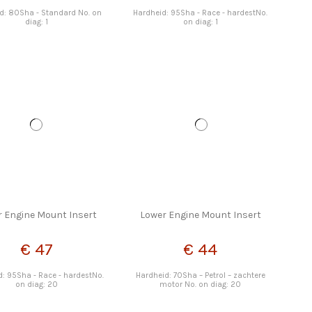
d: 80Sha - Standard No. on
Hardheid: 95Sha - Race - hardestNo.
diag: 1
on diag: 1
r Engine Mount Insert
Lower Engine Mount Insert
€ 47
€ 44
d: 95Sha - Race - hardestNo.
Hardheid: 70Sha – Petrol – zachtere
on diag: 20
motor No. on diag: 20