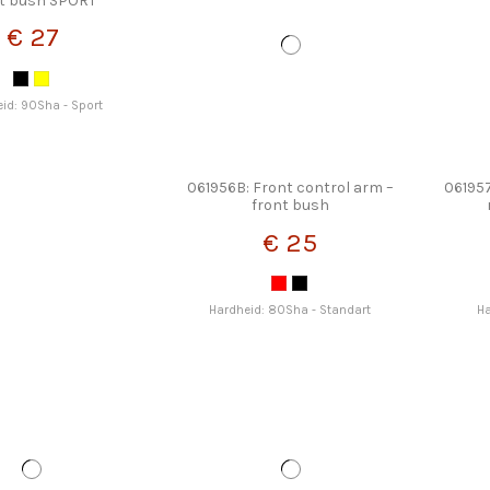
nt bush SPORT
€ 27
id: 90Sha - Sport
061956B: Front control arm –
061957
front bush
€ 25
Hardheid: 80Sha - Standart
Ha