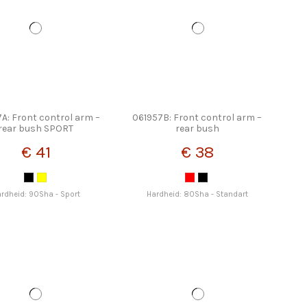
A: Front control arm –
061957B: Front control arm –
rear bush SPORT
rear bush
€ 41
€ 38
rdheid: 90Sha - Sport
Hardheid: 80Sha - Standart