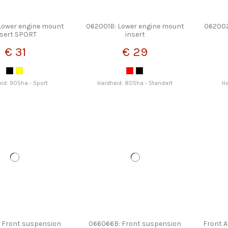
Lower engine mount
062001B: Lower engine mount
062002
nsert SPORT
insert
€ 31
€ 29
id: 90Sha - Sport
Hardheid: 80Sha - Standart
Ha
 Front suspension
066066B: Front suspension
Front A