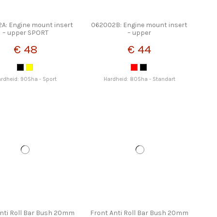
A: Engine mount insert
062002B: Engine mount insert
– upper SPORT
– upper
€ 48
€ 44
rdheid: 90Sha - Sport
Hardheid: 80Sha - Standart
nti Roll Bar Bush 20mm
Front Anti Roll Bar Bush 20mm