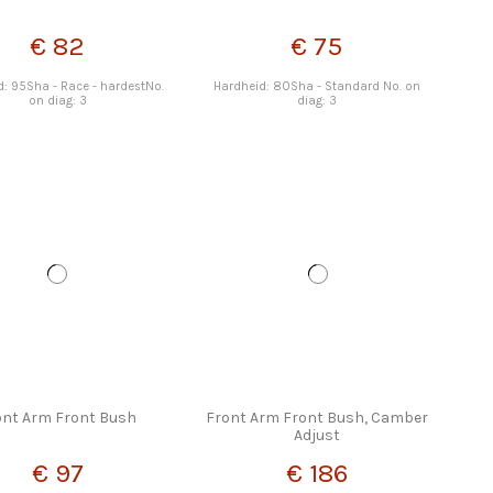
€ 82
€ 75
d: 95Sha - Race - hardestNo.
Hardheid: 80Sha - Standard No. on
on diag: 3
diag: 3
ont Arm Front Bush
Front Arm Front Bush, Camber
Adjust
€ 97
€ 186