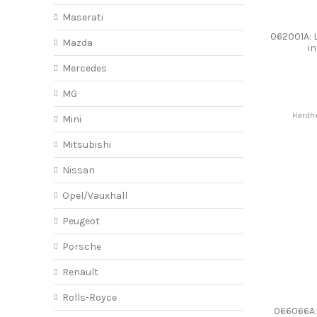
Maserati
062001A: 
Mazda
i
Mercedes
MG
Hardhe
Mini
Mitsubishi
Nissan
Opel/Vauxhall
Peugeot
Porsche
Renault
Rolls-Royce
066066A: