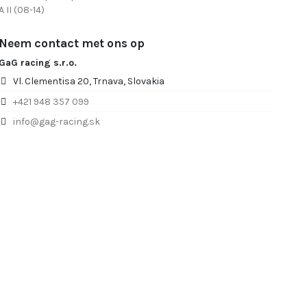
 II (08-14)
Neem contact met ons op
GaG racing s.r.o.
Vl. Clementisa 20, Trnava, Slovakia
+421 948 357 099
info@gag-racing.sk