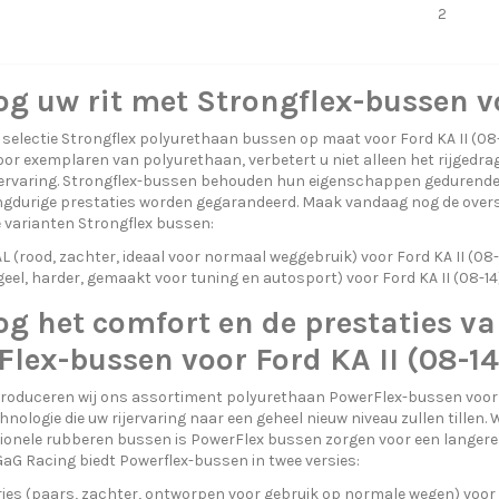
2
g uw rit met Strongflex-bussen vo
selectie Strongflex polyurethaan bussen op maat voor Ford KA II (08
or exemplaren van polyurethaan, verbetert u niet alleen het rijgedra
jervaring. Strongflex-bussen behouden hun eigenschappen gedurende 
gdurige prestaties worden gegarandeerd. Maak vandaag nog de overst
e varianten Strongflex bussen:
(rood, zachter, ideaal voor normaal weggebruik) voor Ford KA II (08-
eel, harder, gemaakt voor tuning en autosport) voor Ford KA II (08-14
g het comfort en de prestaties va
lex-bussen voor Ford KA II (08-14
troduceren wij ons assortiment polyurethaan PowerFlex-bussen voor F
nologie die uw rijervaring naar een geheel nieuw niveau zullen tille
onele rubberen bussen is PowerFlex bussen zorgen voor een langere
GaG Racing biedt Powerflex-bussen in twee versies:
ies (paars, zachter, ontworpen voor gebruik op normale wegen) voor F