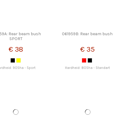
59A: Rear beam bush
061959B: Rear beam bush
SPORT
€ 38
€ 35
rdheid: 90Sha - Sport
Hardheid: 80Sha - Standart