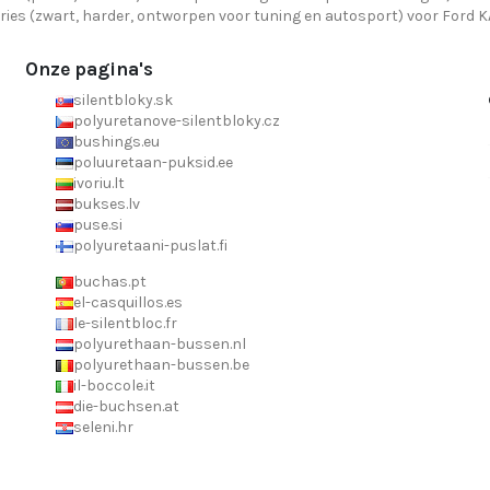
ries (zwart, harder, ontworpen voor tuning en autosport) voor Ford KA
Onze pagina's
silentbloky.sk
polyuretanove-silentbloky.cz
bushings.eu
poluuretaan-puksid.ee
ivoriu.lt
bukses.lv
puse.si
polyuretaani-puslat.fi
buchas.pt
el-casquillos.es
le-silentbloc.fr
polyurethaan-bussen.nl
polyurethaan-bussen.be
il-boccole.it
die-buchsen.at
seleni.hr