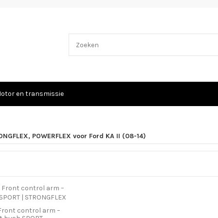
otor en transmissie
NGFLEX, POWERFLEX voor Ford KA II (08-14)
Front control arm –