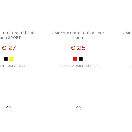
Front anti roll bar
061958B: Front anti roll bar
0619
ush SPORT
bush
€ 27
€ 25
id: 90Sha - Sport
Hardheid: 80Sha - Standart
Ha