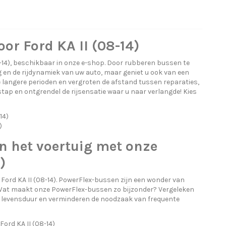
or Ford KA II (08-14)
-14), beschikbaar in onze e-shop. Door rubberen bussen te
g en de rijdynamiek van uw auto, maar geniet u ook van een
langere perioden en vergroten de afstand tussen reparaties,
ap en ontgrendel de rijsensatie waar u naar verlangde! Kies
14)
)
n het voertuig met onze
)
ord KA II (08-14). PowerFlex-bussen zijn een wonder van
n. Wat maakt onze PowerFlex-bussen zo bijzonder? Vergeleken
 levensduur en verminderen de noodzaak van frequente
ord KA II (08-14)