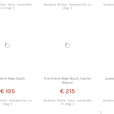
Sha - Race - hardestNo.
Hardheid: 80Sha - Standard No. on
Hardhei
on diag: 3
diag: 3
 Arm Rear Bush
Front Arm Rear Bush, Caster
Lowe
Adjust
€ 105
€ 215
0Sha - Standard No. on
Hardheid: 95Sha - Race - hardestNo.
Hardhei
diag: 2
on diag: 2
1