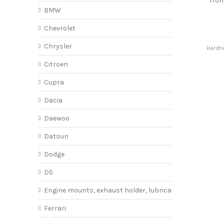
fro
BMW
Chevrolet
Chrysler
Hardhe
Citroen
Cupra
Dacia
Daewoo
Datsun
Dodge
DS
Engine mounts, exhaust holder, lubricant
Ferrari