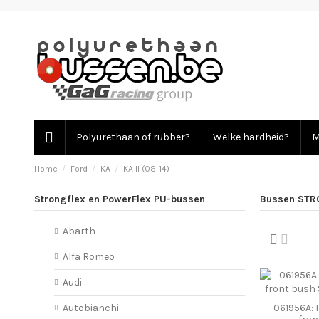
Polyurethaan of rubber?
Welke hardheid?
M
Home
Ford
KA
KA II (08-14)
Strongflex en PowerFlex PU-bussen
Bussen STRO
Abarth
Alfa Romeo
Audi
061956A: 
Autobianchi