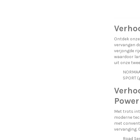
Verhoo
Ontdek onze 
vervangen do
verjongde ri
waardoor lan
uit onze twe
NORMAAL 
SPORT (g
Verhoo
PowerF
Met trots in
moderne tech
met conventi
vervanging. 
Road Ser