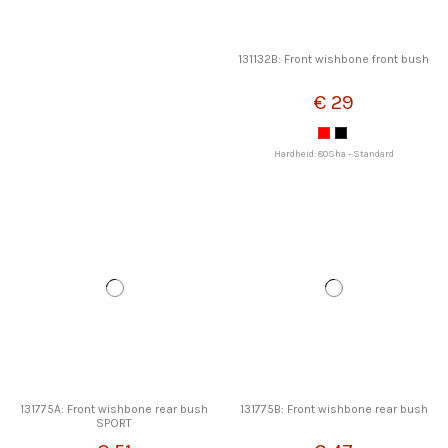
131132B: Front wishbone front bush
€ 29
Hardheid: 80Sha - Standard
131775A: Front wishbone rear bush
131775B: Front wishbone rear bush
SPORT