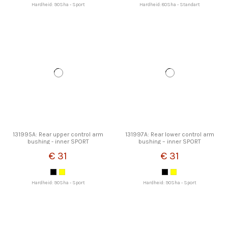
Hardheid: 90Sha - Sport
Hardheid: 80Sha - Standart
131995A: Rear upper control arm
131997A: Rear lower control arm
bushing - inner SPORT
bushing – inner SPORT
€ 31
€ 31
Hardheid: 90Sha - Sport
Hardheid: 90Sha - Sport