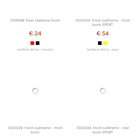
131999B: Rear stabilizer bush
132002A: Front subframe – front
bush SPORT
€ 24
€ 54
Hardheid: 80Sha - Standart
Hardheid: 90Sha - Sport
132002B: Front subframe – front
132003A: Front subframe - rear
bush
bush SPORT