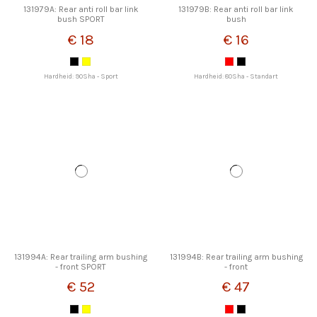
131979A: Rear anti roll bar link
131979B: Rear anti roll bar link
bush SPORT
bush
€ 18
€ 16
Hardheid: 90Sha - Sport
Hardheid: 80Sha - Standart
131994A: Rear trailing arm bushing
131994B: Rear trailing arm bushing
- front SPORT
- front
€ 52
€ 47