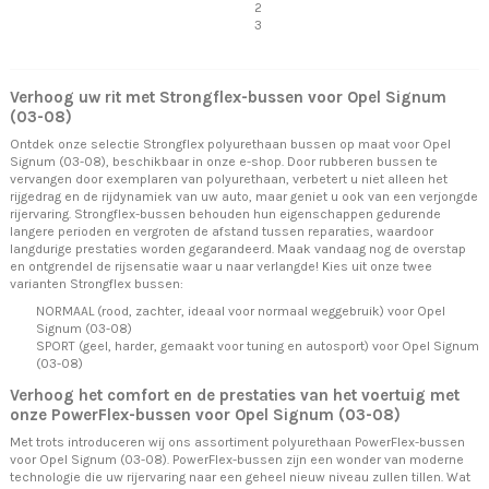
2
3
Verhoog uw rit met Strongflex-bussen voor Opel Signum
(03-08)
Ontdek onze selectie Strongflex polyurethaan bussen op maat voor Opel
Signum (03-08), beschikbaar in onze e-shop. Door rubberen bussen te
vervangen door exemplaren van polyurethaan, verbetert u niet alleen het
rijgedrag en de rijdynamiek van uw auto, maar geniet u ook van een verjongde
rijervaring. Strongflex-bussen behouden hun eigenschappen gedurende
langere perioden en vergroten de afstand tussen reparaties, waardoor
langdurige prestaties worden gegarandeerd. Maak vandaag nog de overstap
en ontgrendel de rijsensatie waar u naar verlangde! Kies uit onze twee
varianten Strongflex bussen:
NORMAAL (rood, zachter, ideaal voor normaal weggebruik) voor Opel
Signum (03-08)
SPORT (geel, harder, gemaakt voor tuning en autosport) voor Opel Signum
(03-08)
Verhoog het comfort en de prestaties van het voertuig met
onze PowerFlex-bussen voor Opel Signum (03-08)
Met trots introduceren wij ons assortiment polyurethaan PowerFlex-bussen
voor Opel Signum (03-08). PowerFlex-bussen zijn een wonder van moderne
technologie die uw rijervaring naar een geheel nieuw niveau zullen tillen. Wat