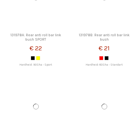
131978A: Rear anti roll bar link
131978B: Rear anti roll bar link
bush SPORT
bush
€ 22
€ 21
Hardheid: 90Sha - Sport
Hardheid: 80Sha - Standart