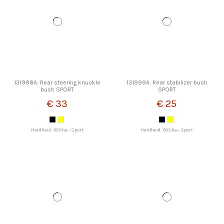
131998A: Rear steering knuckle
131999A: Rear stabilizer bush
bush SPORT
SPORT
€ 33
€ 25
Hardheid: 90Sha - Sport
Hardheid: 90Sha - Sport