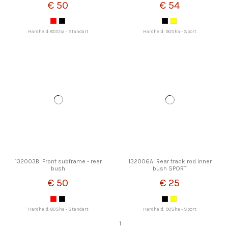
€ 50
€ 54
Hardheid: 80Sha - Standart
Hardheid: 90Sha - Sport
132003B: Front subframe - rear
132006A: Rear track rod inner
bush
bush SPORT
€ 50
€ 25
Hardheid: 80Sha - Standart
Hardheid: 90Sha - Sport
1