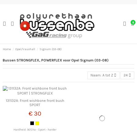
0
Home
Opel/Vauxhall
Signum (03-08)
Bussen STRONGFLEX, POWERFLEX voor Opel Signum (03-08)
Naam: A tot Z
24
131132A: Front wishbone front bush
SPORT
€ 30
Hardheid: 90Sha - Sport - harder