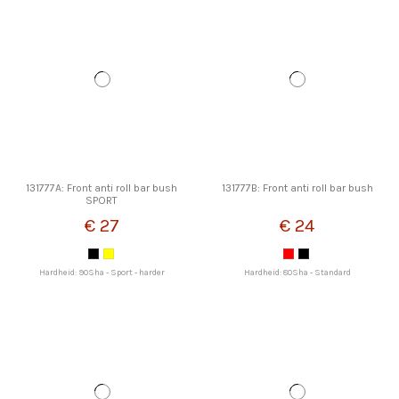
131777A: Front anti roll bar bush
131777B: Front anti roll bar bush
SPORT
€ 27
€ 24
Hardheid: 90Sha - Sport - harder
Hardheid: 80Sha - Standard