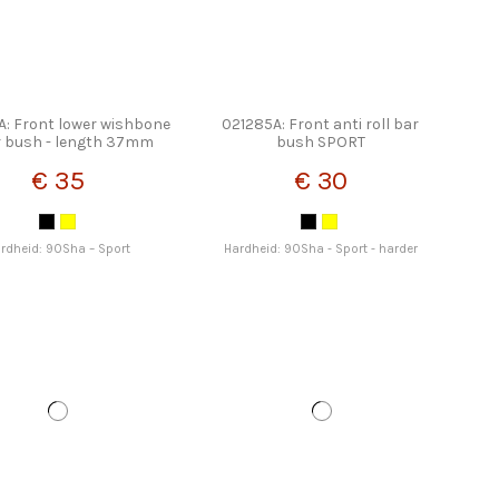
A: Front lower wishbone
021285A: Front anti roll bar
r bush - length 37mm
bush SPORT
SPORT
€ 35
€ 30
rdheid: 90Sha – Sport
Hardheid: 90Sha - Sport - harder