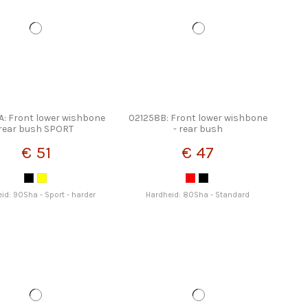
A: Front lower wishbone
021258B: Front lower wishbone
rear bush SPORT
- rear bush
€ 51
€ 47
id: 90Sha - Sport - harder
Hardheid: 80Sha - Standard