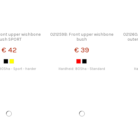
ront upper wishbone
021259B: Front upper wishbone
021260
ush SPORT
bush
oute
€ 42
€ 39
90Sha - Sport - harder
Hardheid: 80Sha - Standard
Ha