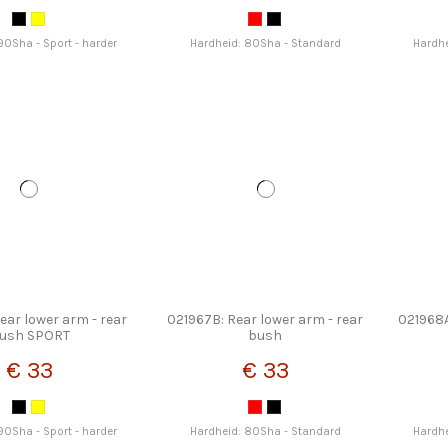
90Sha - Sport - harder
Hardheid: 80Sha - Standard
Hardhe
ear lower arm - rear
021967B: Rear lower arm - rear
021968A
ush SPORT
bush
€ 33
€ 33
90Sha - Sport - harder
Hardheid: 80Sha - Standard
Hardhe