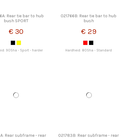
6A: Rear tie bar to hub
021766B: Rear tie bar to hub
bush SPORT
bush
€ 30
€ 29
id: 90Sha - Sport - harder
Hardheid: 80Sha - Standard
A: Rear subframe - rear
021783B: Rear subframe - rear