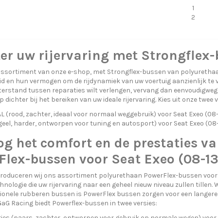
1
2
er uw rijervaring met Strongflex-
ssortiment van onze e-shop, met Strongflex-bussen van polyurethaa
 en hun vermogen om de rijdynamiek van uw voertuig aanzienlijk te ver
terstand tussen reparaties wilt verlengen, vervang dan eenvoudigwe
 dichter bij het bereiken van uw ideale rijervaring. Kies uit onze twee
(rood, zachter, ideaal voor normaal weggebruik) voor Seat Exeo (08-
eel, harder, ontworpen voor tuning en autosport) voor Seat Exeo (08
g het comfort en de prestaties va
Flex-bussen voor Seat Exeo (08-13
troduceren wij ons assortiment polyurethaan PowerFlex-bussen voor 
nologie die uw rijervaring naar een geheel nieuw niveau zullen tille
onele rubberen bussen is PowerFlex bussen zorgen voor een langere
GaG Racing biedt Powerflex-bussen in twee versies:
ies (paars, zachter, ontworpen voor gebruik op normale wegen) voor 