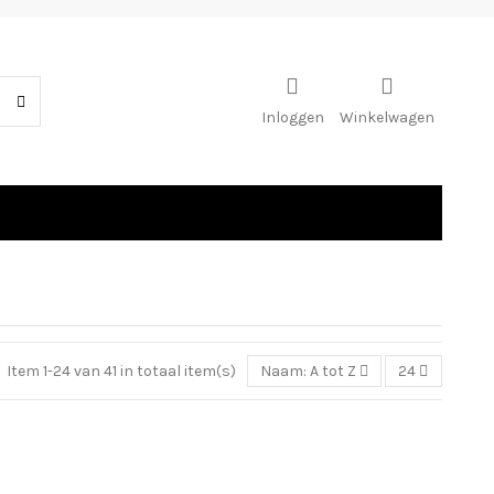
Inloggen
Winkelwagen
Item 1-24 van 41 in totaal item(s)
Naam: A tot Z
24