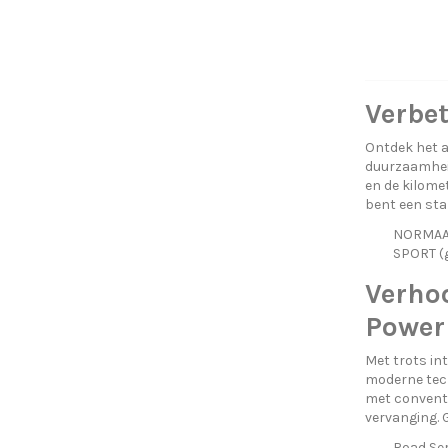
Verbet
Ontdek het a
duurzaamheid
en de kilome
bent een stap
NORMAAL 
SPORT (g
Verhoo
Power
Met trots in
moderne tech
met conventi
vervanging. 
Road Ser