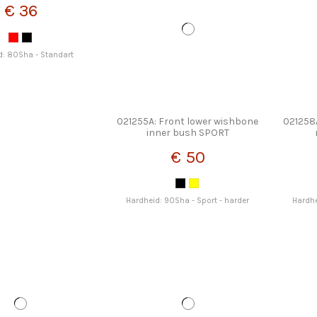
€ 36
d: 80Sha - Standart
021255A: Front lower wishbone
021258
inner bush SPORT
€ 50
Hardheid: 90Sha - Sport - harder
Hardhe