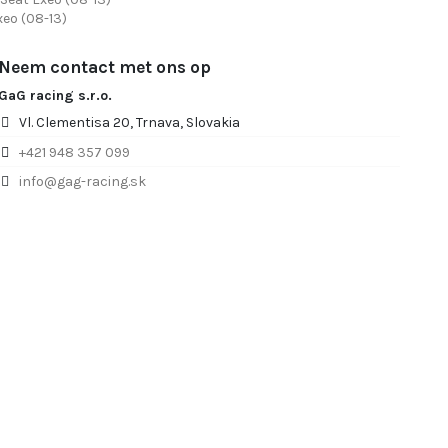
xeo (08-13)
Neem contact met ons op
GaG racing s.r.o.
Vl. Clementisa 20, Trnava, Slovakia
+421 948 357 099
info@gag-racing.sk