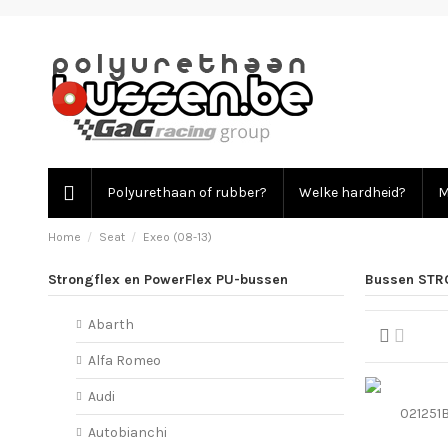
Polyurethaan of rubber?
Welke hardheid?
M
Home
Seat
Exeo (08-13)
Strongflex en PowerFlex PU-bussen
Bussen STR
Abarth
Alfa Romeo
Audi
021251
Autobianchi