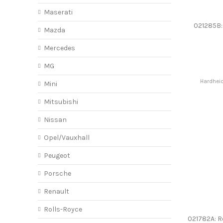
Maserati
021285B: 
Mazda
Mercedes
MG
Hardhei
Mini
Mitsubishi
Nissan
Opel/Vauxhall
Peugeot
Porsche
Renault
Rolls-Royce
021782A: R