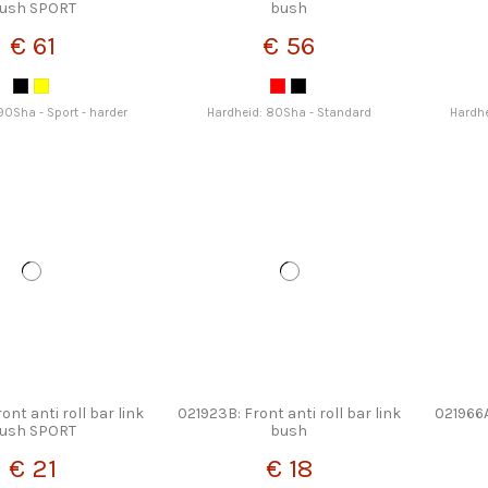
ush SPORT
bush
€ 61
€ 56
90Sha - Sport - harder
Hardheid: 80Sha - Standard
Hardhe
ont anti roll bar link
021923B: Front anti roll bar link
021966A
ush SPORT
bush
€ 21
€ 18