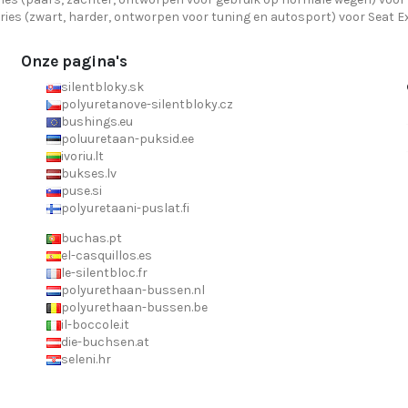
ries (zwart, harder, ontworpen voor tuning en autosport) voor Seat E
Onze pagina's
silentbloky.sk
polyuretanove-silentbloky.cz
bushings.eu
poluuretaan-puksid.ee
ivoriu.lt
bukses.lv
puse.si
polyuretaani-puslat.fi
buchas.pt
el-casquillos.es
le-silentbloc.fr
polyurethaan-bussen.nl
polyurethaan-bussen.be
il-boccole.it
die-buchsen.at
seleni.hr