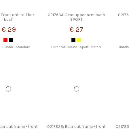
Front anti roll bar
021763A: Rear upper arm bush
02176
bush
SPORT
€ 29
€ 27
d: 80Sha - Standard
Hardheid: 90Sha - Sport - harder
Hardhe
ear subframe - front
021782B: Rear subframe - front
021783