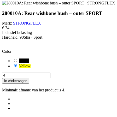
280010A: Rear wishbone bush – outer SPORT
Merk:
STRONGFLEX
€ 34
Inclusief belasting
Hardheid:
90Sha - Sport
PAS OP!
Je hebt een standaardcombinatie geselecteerd. Controleer en meet zor
Color
Black
Yellow
In winkelwagen
Minimale afname van het product is 4.