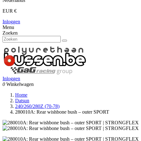
Nederlands
EUR €
Inloggen
Menu
Zoeken
Inloggen
0
Winkelwagen
Home
Datsun
240/260/280Z (70-78)
280010A: Rear wishbone bush – outer SPORT