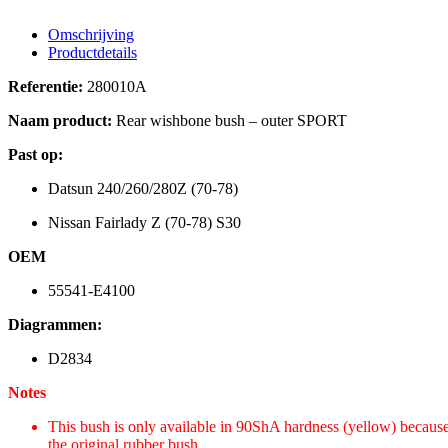
Omschrijving
Productdetails
Referentie:
280010A
Naam product:
Rear wishbone bush – outer SPORT
Past op:
Datsun 240/260/280Z (70-78)
Nissan Fairlady Z (70-78) S30
OEM
55541-E4100
Diagrammen:
D2834
Notes
This bush is only available in 90ShA hardness (yellow) because
the original rubber bush.