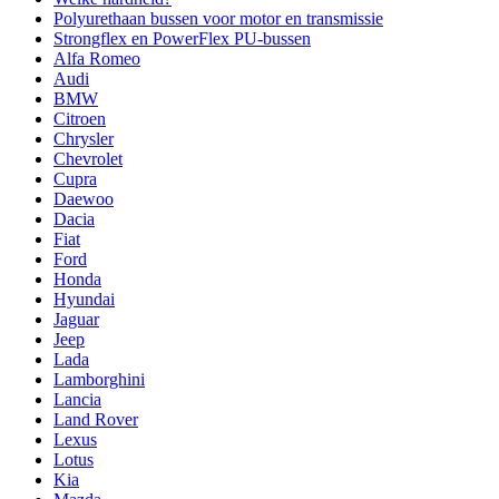
Polyurethaan bussen voor motor en transmissie
Strongflex en PowerFlex PU-bussen
Alfa Romeo
Audi
BMW
Citroen
Chrysler
Chevrolet
Cupra
Daewoo
Dacia
Fiat
Ford
Honda
Hyundai
Jaguar
Jeep
Lada
Lamborghini
Lancia
Land Rover
Lexus
Lotus
Kia