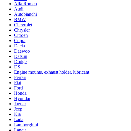
Alfa Romeo
Audi
Autobianchi
BMW
Chevrolet
Chrysler
Citroen
Cupra
Dacia
Daewoo
Datsun
Dodge
DS
Engine mounts, exhaust holder, lubricant
Ferrari
Fiat
Ford
Honda
Hyundai
Jaguar
Jeep
Kia
Lada
Lamborghini
Lancia