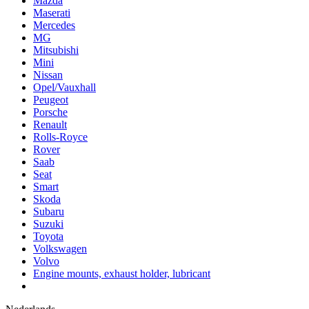
Mazda
Maserati
Mercedes
MG
Mitsubishi
Mini
Nissan
Opel/Vauxhall
Peugeot
Porsche
Renault
Rolls-Royce
Rover
Saab
Seat
Smart
Skoda
Subaru
Suzuki
Toyota
Volkswagen
Volvo
Engine mounts, exhaust holder, lubricant