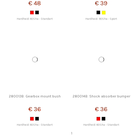
€ 48
€ 39
Hardheid: 80Sha - Standart
Hardheid: 90Sha - Sport
280013B: Gearbox mount bush
280014B: Shock absorber bumper
€ 36
€ 36
Hardheid: 80Sha - Standart
Hardheid: 80Sha - Standart
1