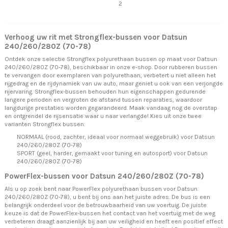
2
Verhoog uw rit met Strongflex-bussen voor Datsun
240/260/280Z (70-78)
Ontdek onze selectie Strongflex polyurethaan bussen op maat voor Datsun
240/260/280Z (70-78), beschikbaar in onze e-shop. Door rubberen bussen
te vervangen door exemplaren van polyurethaan, verbetert u niet alleen het
rijgedrag en de rijdynamiek van uw auto, maar geniet u ook van een verjongde
rijervaring. Strongflex-bussen behouden hun eigenschappen gedurende
langere perioden en vergroten de afstand tussen reparaties, waardoor
langdurige prestaties worden gegarandeerd. Maak vandaag nog de overstap
en ontgrendel de rijsensatie waar u naar verlangde! Kies uit onze twee
varianten Strongflex bussen:
NORMAAL (rood, zachter, ideaal voor normaal weggebruik) voor Datsun
240/260/280Z (70-78)
SPORT (geel, harder, gemaakt voor tuning en autosport) voor Datsun
240/260/280Z (70-78)
PowerFlex-bussen voor Datsun 240/260/280Z (70-78)
Als u op zoek bent naar PowerFlex polyurethaan bussen voor Datsun
240/260/280Z (70-78), u bent bij ons aan het juiste adres. De bus is een
belangrijk onderdeel voor de betrouwbaarheid van uw voertuig. De juiste
keuze is dat de PowerFlex-bussen het contact van het voertuig met de weg
verbeteren draagt aanzienlijk bij aan uw veiligheid en heeft een positief effect