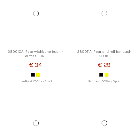
280010A: Rear wishbone bush –
280011A: Rear anti roll bar bush
outer SPORT
SPORT
€ 34
€ 29
Hardheid: 90Sha - Sport
Hardheid: 90Sha - Sport