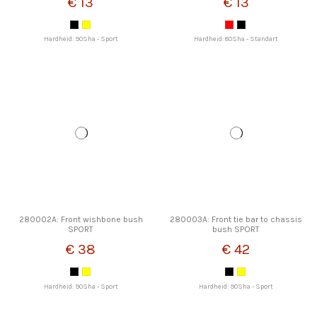
€ 13
€ 13
Hardheid: 90Sha - Sport
Hardheid: 80Sha - Standart
280002A: Front wishbone bush
280003A: Front tie bar to chassis
SPORT
bush SPORT
€ 38
€ 42
Hardheid: 90Sha - Sport
Hardheid: 90Sha - Sport