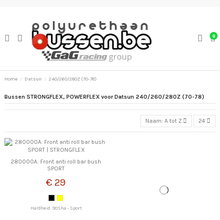
0
Home
Datsun
240/260/280Z (70-78)
Bussen STRONGFLEX, POWERFLEX voor Datsun 240/260/280Z (70-78)
Naam: A tot Z
24
280000A: Front anti roll bar bush
SPORT
€ 29
Hardheid: 90Sha - Sport