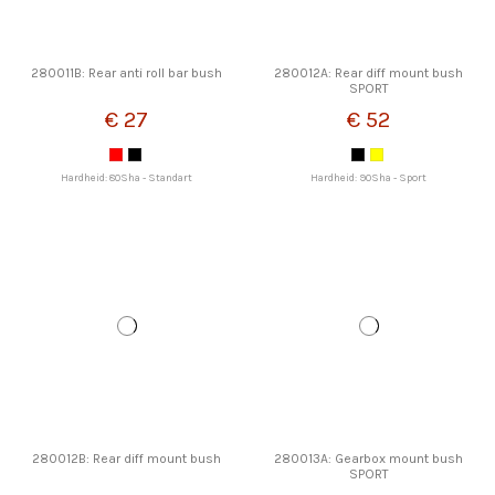
280011B: Rear anti roll bar bush
280012A: Rear diff mount bush
SPORT
€ 27
€ 52
Hardheid: 80Sha - Standart
Hardheid: 90Sha - Sport
280012B: Rear diff mount bush
280013A: Gearbox mount bush
SPORT