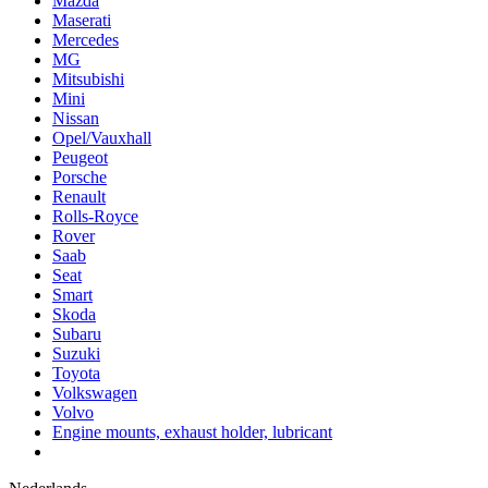
Mazda
Maserati
Mercedes
MG
Mitsubishi
Mini
Nissan
Opel/Vauxhall
Peugeot
Porsche
Renault
Rolls-Royce
Rover
Saab
Seat
Smart
Skoda
Subaru
Suzuki
Toyota
Volkswagen
Volvo
Engine mounts, exhaust holder, lubricant