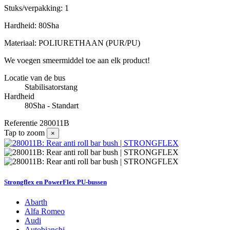
Stuks/verpakking: 1
Hardheid: 80Sha
Materiaal: POLIURETHAAN (PUR/PU)
We voegen smeermiddel toe aan elk product!
Locatie van de bus
Stabilisatorstang
Hardheid
80Sha - Standart
Referentie
280011B
Tap to zoom
×
Strongflex en PowerFlex PU-bussen
Abarth
Alfa Romeo
Audi
Autobianchi