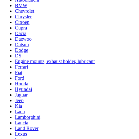
BMW
Chevrolet
Chrysler
Citroen
Cupra
Dacia
Daewoo
Datsun
Dodge
DS
Engine mounts, exhaust holder, lubricant
Ferrari
Fiat
Ford
Honda
Hyundai
Jaguar
Jeep
Kia
Lada
Lamborghini
Lancia
Land Rover
Lexus