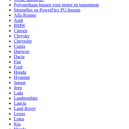
Polyurethaan bussen voor motor en transmissie
Strongflex en PowerFlex PU-bussen
Alfa Romeo
Audi
BMW
Citroen
Chrysler
Chevrolet
Cupra
Daewoo
Dacia
Fiat
Ford
Honda
Hyundai
Jaguar
Jeep
Lada
Lamborghini
Lancia
Land Rover
Lexus
Lotus
Kia