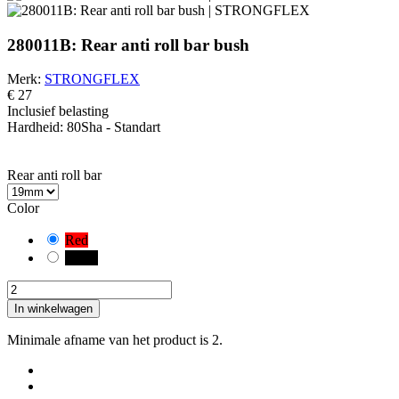
280011B: Rear anti roll bar bush
Merk:
STRONGFLEX
€ 27
Inclusief belasting
Hardheid:
80Sha - Standart
PAS OP!
Je hebt een standaardcombinatie geselecteerd. Controleer en meet zor
Rear anti roll bar
Color
Red
Black
In winkelwagen
Minimale afname van het product is 2.