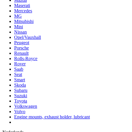
Mazda
Maserati
Mercedes
MG
Mitsubishi
Mini
Nissan
Opel/Vauxhall
Peugeot
Porsche
Renault
Rolls-Royce
Rover
Saab
Seat
Smart
Skoda
Subaru
Suzuki
Toyota
Volkswagen
Volvo
Engine mounts, exhaust holder, lubricant