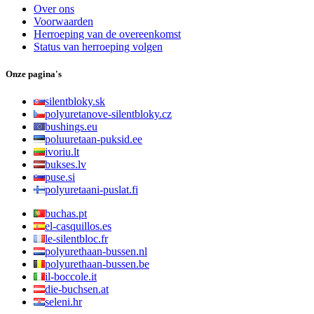
Over ons
Voorwaarden
Herroeping van de overeenkomst
Status van herroeping volgen
Onze pagina's
silentbloky.sk
polyuretanove-silentbloky.cz
bushings.eu
poluuretaan-puksid.ee
ivoriu.lt
bukses.lv
puse.si
polyuretaani-puslat.fi
buchas.pt
el-casquillos.es
le-silentbloc.fr
polyurethaan-bussen.nl
polyurethaan-bussen.be
il-boccole.it
die-buchsen.at
seleni.hr