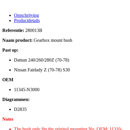
Omschrijving
Productdetails
Referentie:
280013B
Naam product:
Gearbox mount bush
Past op:
Datsun 240/260/280Z (70-78)
Nissan Fairlady Z (70-78) S30
OEM
11345-N3000
Diagrammen:
D2835
Notes
The bush only fits the original mounting No. OEM: 11310-