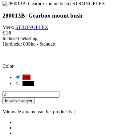
280013B: Gearbox mount bush
Merk:
STRONGFLEX
€ 36
Inclusief belasting
Hardheid:
80Sha - Standart
PAS OP!
Je hebt een standaardcombinatie geselecteerd. Controleer en meet
zorgvuldig de geschikte variant van de bus voor uw voertuig.
Color
Red
Black
In winkelwagen
Minimale afname van het product is 2.