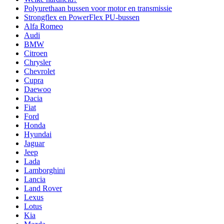
Polyurethaan bussen voor motor en transmissie
Strongflex en PowerFlex PU-bussen
Alfa Romeo
Audi
BMW
Citroen
Chrysler
Chevrolet
Cupra
Daewoo
Dacia
Fiat
Ford
Honda
Hyundai
Jaguar
Jeep
Lada
Lamborghini
Lancia
Land Rover
Lexus
Lotus
Kia