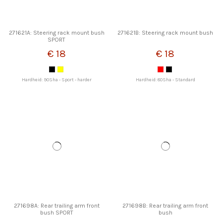
271621A: Steering rack mount bush
271621B: Steering rack mount bush
SPORT
€ 18
€ 18
Hardheid: 90Sha - Sport - harder
Hardheid: 80Sha - Standard
271698A: Rear trailing arm front
271698B: Rear trailing arm front
bush SPORT
bush