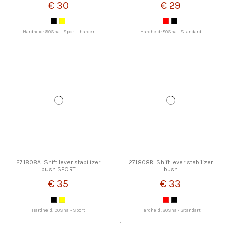
€ 30
€ 29
Hardheid: 90Sha - Sport - harder
Hardheid: 80Sha - Standard
271808A: Shift lever stabilizer
271808B: Shift lever stabilizer
bush SPORT
bush
€ 35
€ 33
Hardheid: 90Sha - Sport
Hardheid: 80Sha - Standart
1