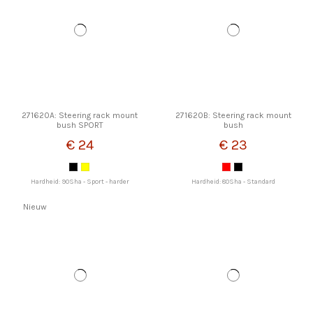
271620A: Steering rack mount
271620B: Steering rack mount
bush SPORT
bush
€ 24
€ 23
Hardheid: 90Sha - Sport - harder
Hardheid: 80Sha - Standard
Nieuw