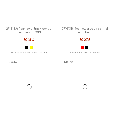
271613A: Rear lower track control
271613B: Rear lower track control
inner bush SPORT
inner bush
€ 30
€ 29
Hardheid: 90Sha - Sport - harder
Hardheid: 80Sha - Standard
Nieuw
Nieuw