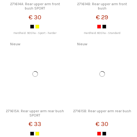
271614A: Rear upper arm front
271614B: Rear upper arm front
bush SPORT
bush
€ 30
€ 29
Hardheid: 90Sha - Sport - harder
Hardheid: 80Sha - Standard
Nieuw
Nieuw
271615A: Rear upper arm rear bush
271615B: Rear upper arm rear bush
SPORT
€ 33
€ 30