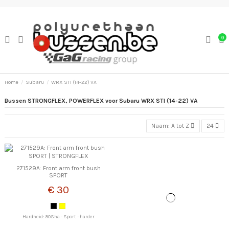
0
Home
Subaru
WRX STI (14-22) VA
Bussen STRONGFLEX, POWERFLEX voor Subaru WRX STI (14-22) VA
Naam: A tot Z
24
271529A: Front arm front bush
SPORT
€ 30
Hardheid: 90Sha - Sport - harder