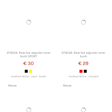
271612A: Rear toe adjuster inner
271612B: Rear toe adjuster inner
bush SPORT
bush
€ 30
€ 29
Hardheid: 90Sha - Sport - harder
Hardheid: 80Sha - Standard
Nieuw
Nieuw