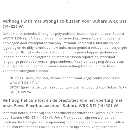
2
Verhoog uw rit met Strongflex-bussen voor Subaru WRX STI
(14-22) VA
Ontdek onze selectie Strongflex polyurethaan bussen op maat voor Subaru
WRX STI (14-22) VA, beschikbaar in onze e-shop. Door rubberen bussen te
vervangen door exemplaren van polyurethaan, verbetert u niet alleen het
rijgedrag en de rijdynamiek van uw auto, maar geniet u ook van een verjongde
rijervaring. Strongflex-bussen behouden hun eigenschappen gedurende
langere perioden en vergroten de afstand tussen reparaties, waardoor
langdurige prestaties worden gegarandeerd. Maak vandaag nog de overstap
en ontgrendel de rijsensatie waar u naar verlangde! Kies uit onze twee
varianten Strongflex bussen:
NORMAAL (rood, zachter, ideaal voor normaal weggebruik) voor Subaru
WRX STI (14-22) VA
SPORT (geel, harder, gemaakt voor tuning en autosport) voor Subaru WRX
STI (14-22) VA
Verhoog het comfort en de prestaties van het voertuig met
onze PowerFlex-bussen voor Subaru WRX STI (14-22) VA
Met trots introduceren wij ons assortiment polyurethaan PowerFlex-bussen
voor Subaru WRX STI (14-22) VA. PowerFlex-bussen zijn een wonder van
moderne technologie die uw rijervaring naar een geheel nieuw niveau zullen
tillen. Wat maakt onze PowerFlex-bussen zo bijzonder? Vergeleken met