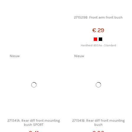
271529B: Front arm front bush
€ 29
Hardheid: 80Sha - Standard
Nieuw
Nieuw
271541A: Rear diff front mounting
271541B: Rear diff front mounting
bush SPORT
bush